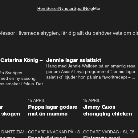
Hem
Serier
Nyheter
Sport
Nöje
Mer
Livsstil
ssor i livsmedelshygien, lär dig allt du behöver veta om din
Catarina König –
Jennie lagar asiatiskt
Häng med Jennie Walldén på en smarrig resa 
genom Asien! I nya programmet ”Jennie lagar 
ån Sveriges 
asiatiskt” bjuder hon på sina favoritrecept – 
 med en ny säsong, 
från fräscha vietnamesiska sommarrullar till 
s smaker i fokus. Det 
krispig koreansk Bibimbap. Massor av smak, 
ingel, julfavoriter och 
smarta tips och matglädje utlovas!
rns fester till succé.
1:29
15 APRIL
0:53
15 APRIL
1:2
ar
Pappa lagar godare
Jimmy Guos
 i skogen
mat än mamma
chongqing chicken
DANTE ZIA!
16:10
•
GODARE KNACKAR PÅ
S1, E1
26:05
•
S1, E3
GODARE VARDAG
•
S1, E8
9:2