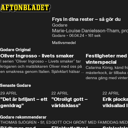
Frys in dina rester – så gör du
Godare
Marie-Louise Danielsson-Tham, profe
Godare
•
06.04.24
•
161 sek
Mat
livsmedel
Godare Original
Oliver Ingrosso - livets smaker
Festligheter med 
I serien ”Oliver Ingrosso – Livets smaker” tar 
vinterspecial
krögaren och matälskaren Oliver med oss på 
Catarina König, känd fr
en smakresa genom Italien. Självklart hälsar 
mästerkock, är tillbaka
brodern Benjamin Ingrosso på i Rom.
denna gång med vintern
blir småplock till glöggm
Senaste Godare
enkla knep som gör vinte
29 APRIL
0:50
22 APRIL
1:00
22 APRIL
”Det är briljant – ett
”Otroligt gott –
Erik plock
genidrag”
världsklass”
vildsallad
Godare rekommenderar
THOMAS SJÖGREN
•
S1, E3
13:56
GOTT OCH GRÖNT MED FABBE
12:17
MIDDAG MED 
•
S2, E2