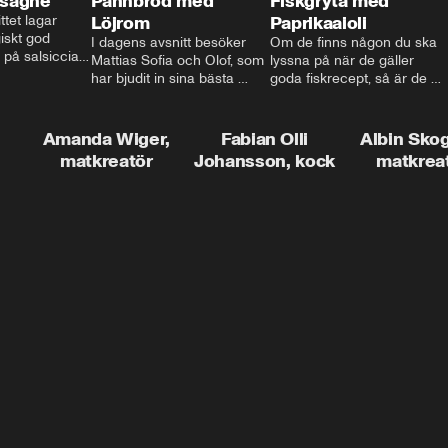
asagne
Pannbröd med
Fiskgryta med
ttet lagar 
Löjrom
Paprikaaioli
skt god 
I dagens avsnitt besöker 
Om de finns någon du ska 
 på salsiccia 
Mattias Sofia och Olof, som 
lyssna på när de gäller 
echamel och 
har bjudit in sina bästa 
goda fiskrecept, så är de 
ssa god ost. 
vänner Jessica och Roger, 
Thomas Sjögren. I det här 
ta!
för en trevlig middag. Han 
avsnittet får du receptet på 
visar hur man skapar en 
livets fiskgryta. Den perfekta 
Amanda Wiger,
Fabian Olli
Albin Sko
riktig restaurangupplevelse 
vardagsmatsfavoriten som 
matkreatör
Johansson, kock
matkrea
hemma, dom där extra 
funkar lika bra alla dagar i 
detaljerna som gör stor 
veckan.
skillnad och lyfta middagen 
till nästa nivå.