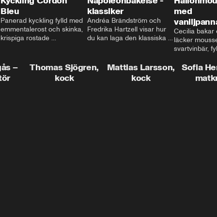
Kyckling Cordon
Napoleonbakelse -
Hallonmou
Bleu
klassiker
med
Panerad kyckling fylld med 
Andréa Brändström och 
vaniljpann
emmentalerost och skinka, 
Fredrika Hartzell visar hur 
Cecilia bakar e
krispiga rostade 
du kan laga den klassiska 
läcker mousse
salviapotatisar och hela 
napoleonbakelsen. En 
svartvinbär, fy
härligheten toppad med 
elegant och läcker efterrätt 
silkeslen vani
brynt smör och ärtor... Låter 
som imponerar vid varje 
gås –
Thomas Sjögren,
Mattias Larsson,
som vilar ova
Sofia He
det inte som en given succé 
tillfälle!
smulbotten. H
tör
kock
kock
matk
på middagsbordet i veckan? 
allting med va
Mattias visar dig alla tips 
vit chokladgrä
och trix för att du ska lyckas 
dig bästa tipse
med middagen.
dekorera en tår
snyggt!