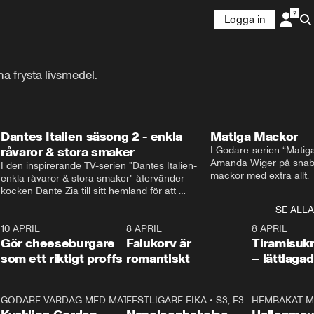
Logga in
a frysta livsmedel.
Dantes Italien säsong 2 - enkla
Matiga Mackor
råvaror & stora smaker
I Godare-serien “Matig
Amanda Wiger på snabb
I den inspirerande TV-serien "Dantes Italien- 
mackor med extra allt. 
enkla råvaror & stora smaker" återvänder 
traditionella smörgåsarn
kocken Dante Zia till sitt hemland för att 
lunchmacka med chili ch
fördjupa sig i de kulinariska traditioner som 
SE ALLA
italiensk variant med vi
definierat Italiens själ. Denna säsong utforskar 
festliga snittar som gar
0
10 APRIL
Dante regionen Emilia-Romagna och staden 
2:04
8 APRIL
0:43
8 APRIL
Gör cheeseburgare
Parma, där han upptäcker den genuina 
Falukorv är
Tiramisuk
matfilosofin Cucina Povera.
som ett riktigt proffs
romantiskt
– lättlaga
2
GODARE VARDAG MED MATTIAS LARSSON
11:35
FESTLIGARE FIKA
•
S1, E6
•
S3, E3
13:18
HEMBAKAT M