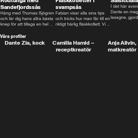
Rödtunga med
Fläskkotletter i
Salsiccial
Sandefjordssås
svampsås
I det här avsni
Dante en magi
Häng med Thomas Sjögren 
Fabian visar alla sina tips 
lasagne, gjord
och lär dig hans allra bästa 
och tricks hur man får till en 
med krämig b
knep för att tillaga en hel 
riktigt härlig fläskkotlett. Vi 
toppad med ma
fisk. I detta avsnitt blir de 
får även träffa den före 
Missa inte det
helstekt rödtunga med 
detta schlagerkungen 
Våra profiler
sandefjordssås och en 
Fredrik som lämnat stan 
Dante Zia, kock
Camilla Hamid –
Anja Allvin,
magisk sallad på pepparrot 
och sadlat om till grisbonde 
receptkreatör
matkreatör
och äpple.
på Gotland.