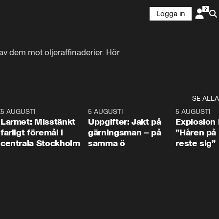
Logga in
v dem mot oljeraffinaderier. Hör 
SE ALLA
:30
6
5 AUGUSTI
0:35
5 AUGUSTI
0:33
5 AUGUSTI
Larmet: Misstänkt
Uppgifter: Jakt på
Explosion 
farligt föremål i
gärningsman – på
”Håren på
centrala Stockholm
samma ö
reste sig”