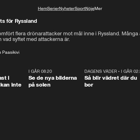
Hem
Serier
Nyheter
Sport
Nöje
Mer
Livsstil
ts för Ryssland
mfört flera drönarattacker mot mål inne i Ryssland. Många a
 vad syftet med attackerna är.
 Paasikivi
1:26
I GÅR 08:20
0:31
DAGENS VÄDER
•
I GÅR 02
1:0
st i
Se de nya bilderna
Så blir vädret där du
kan inte
på solen
bor