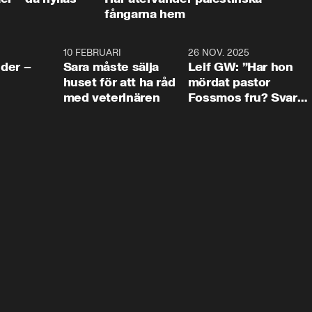
fångarna hem
4:24
10 FEBRUARI
4:13
26 NOV. 2025
8:1
der –
Sara måste sälja
Leif GW: ”Har hon
huset för att ha råd
mördat pastor
med veterinären
Fossmos fru? Svar
nej.”