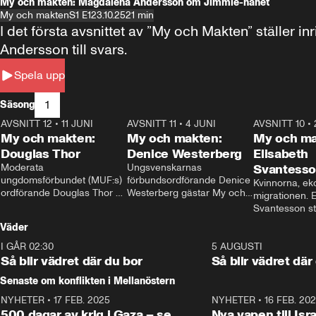
My och makten: Magdalena Andersson om Jimmie-hånet
My och makten
S1 E1
23.10.25
21 min
I det första avsnittet av ”My och Makten” ställe
Andersson till svars.
Spela upp
1
Säsong
AVSNITT 12
•
11 JUNI
26:27
AVSNITT 11
•
4 JUNI
23:40
AVSNITT 10
•
My och makten:
My och makten:
My och ma
Douglas Thor
Denice Westerberg
Elisabeth
Moderata 
Ungsvenskarnas 
Svantess
ungdomsförbundet (MUF:s) 
förbundsordförande Denice 
Kvinnorna, ek
ordförande Douglas Thor 
Westerberg gästar My och 
migrationen. E
gästar My och makten. I 
makten. I avsnittet 
Svantesson stäl
avsnittet diskuteras 
diskuteras migrationsfrågan 
när finansmini
Väder
tonårsutvisningarna och hur 
och hur SD ska locka 
Moderaterna ska locka 
kvinnliga väljare. 
I GÅR 02:30
1:06
5 AUGUSTI
väljare till valet i höst. 
Så blir vädret där du bor
Så blir vädret där
Senaste om konflikten i Mellanöstern
NYHETER
•
17 FEB. 2025
0:45
NYHETER
•
16 FEB. 20
500 dagar av krig i Gaza – se
Nya vapen till Isr