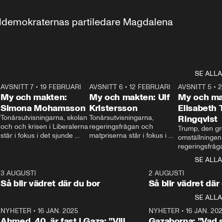
aldemokraternas partiledare Magdalena 
SE ALLA
7
AVSNITT 7
•
19 FEBRUARI
24:30
AVSNITT 6
•
12 FEBRUARI
27:30
AVSNITT 5
•
My och makten:
My och makten: Ulf
My och ma
Simona Mohamsson
Kristersson
Elisabeth
 
Tonårsutvisningarna, skolan 
Tonårsutvisningarna, 
Ringqvist
och och krisen i Liberalerna 
regeringsfrågan och 
Trump, den gr
står i fokus i det sjunde 
matpriserna står i fokus i 
omställningen
avsnittet av ”My och 
det sjätte avsnittet av ”My 
regeringsfråga
makten”. Se när 
och makten”. Se när 
centrum i det 
SE ALLA
Aftonbladets inrikespolitiska 
Aftonbladets inrikespolitiska 
avsnittet av ”
kommentator My 
kommentator My 
6
3 AUGUSTI
1:06
2 AUGUSTI
Makten”. Se nä
Rohwedder ställer 
Rohwedder ställer 
Så blir vädret där du bor
Så blir vädret där
Aftonbladets in
utbildnings- och 
statsminister Ulf Kristersson 
kommentator 
SE ALLA
integrationsminister Simona 
till svars.
Rohwedder stäl
Mohamsson till svars.
Centerpartiets
2
NYHETER
•
16 JAN. 2025
1:01
NYHETER
•
16 JAN. 20
Thand Ring till
Ahmed, 40, är fast i Gaza: ”Vill
Gazaborna: ”Vad s