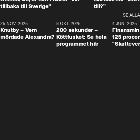
tillbaka till Sverige”
till?”
SE ALLA
3
25 NOV. 2025
31:05
8 OKT. 2025
4:29
4 JUNI 2025
Knutby – Vem
200 sekunder –
Finansmin
mördade Alexandra?
Köttfusket: Se hela
125 procent
programmet här
"Skattever
viktig uppg