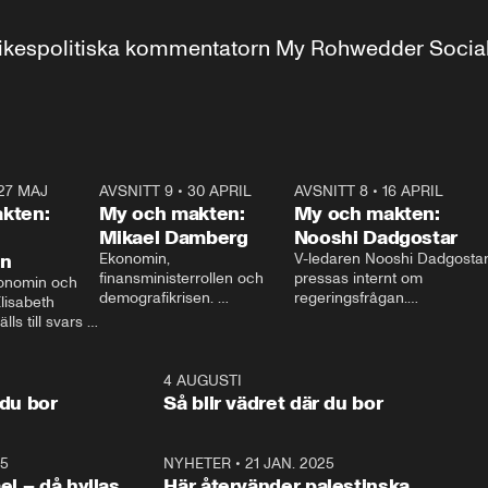
r inrikespolitiska kommentatorn My Rohwedder Soci
27 MAJ
3:51
AVSNITT 9
•
30 APRIL
24:00
AVSNITT 8
•
16 APRIL
25:1
kten:
My och makten:
My och makten:
Mikael Damberg
Nooshi Dadgostar
on
Ekonomin, 
V-ledaren Nooshi Dadgostar
finansministerrollen och 
pressas internt om 
onomin och 
demografikrisen. 
regeringsfrågan.

lisabeth 
Oppositionen ställs till svars 
I Aftonbladets 
ls till svars 
när Socialdemokraternas 
partiledarutfrågning ”My 
stern gästar 
Mikael Damberg gästar My 
och Makten” sätter hon ner 
My och Makten. 
och Makten. 
foten mot kritikerna:

1:06
4 AUGUSTI
1:0
– Vi ställer upp i val. Ska vi 
 du bor
Så blir vädret där du bor
vara med så sitter vi förstås 
25
1:22
NYHETER
•
21 JAN. 2025
0:5
ael – då hyllas
Här återvänder palestinska