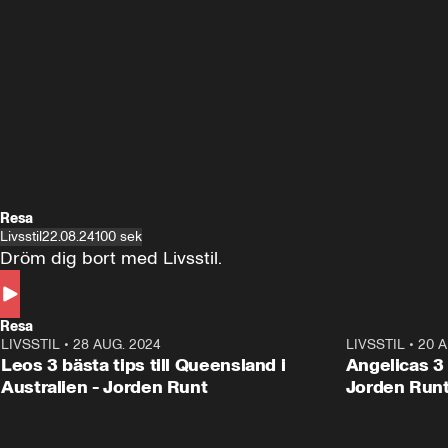
Resa
Livsstil
22.08.24
100 sek
Dröm dig bort med Livsstil.
Resa
LIVSSTIL
•
28 AUG. 2024
1:36
LIVSSTIL
•
20 A
Leos 3 bästa tips till Queensland i
Angelicas 3 
Australien - Jorden Runt
Jorden Run