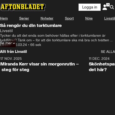
Logga in
Hem
Serier
Nyheter
Sport
Nöje
Livsstil
Så rengör du din torktumlare
Livsstil
Tycker du att det enda som behöver hållas efter i torktumlaren är 
luddfiltret? Tänk om – för att din torktumlare ska må bra och tvätten 
Se mer
ska vara fräsch behöver du med jämna mellanrum ge din torktumlare 
Livsstil
•
15.03.24
•
66 sek
en rejäl rengöring!
Allt från Livsstil
SE ALLA
17 NOV. 2025
1:33
11 DEC. 2024
Miranda Kerr visar sin morgonrutin –
Skönhetspan
steg för steg
det här?