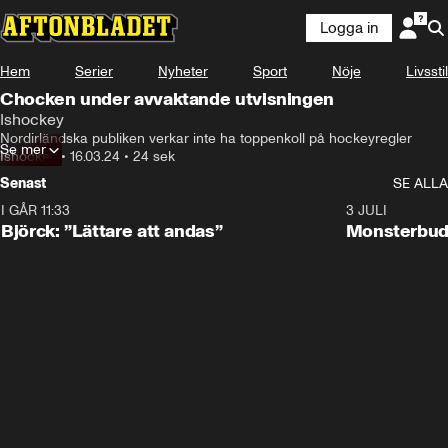
Logga in
Hem
Serier
Nyheter
Sport
Nöje
Livsstil
Chocken under avvaktande utvisningen
Ishockey
Nordirländska publiken verkar inte ha toppenkoll på hockeyregler
Se mer
Ishockey
•
16.03.24
•
24 sek
Senast
SE ALLA
I GÅR 11:33
2:08
3 JULI
Björck: ”Lättare att andas”
Monsterbud 