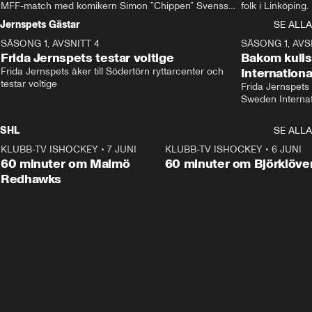
MFF-match med komikern Simon ”Chippen” Svensson 
folk i Linköping
och hjälper skadade stjärnbacken Pontus Jansson 
och Wernbloom kl
Jernspets Gästar
SE ALLA
hem. 
SÄSONG 1, AVSNITT 4
13:37
SÄSONG 1, AVS
Frida Jernspets testar voltige
Bakom kuli
Frida Jernspets åker till Södertörn ryttarcenter och 
Internation
testar voltige
Frida Jernspets 
Sweden Interna
SHL
SE ALLA
KLUBB-TV ISHOCKEY
•
7 JUNI
1:02:53
KLUBB-TV ISHOCKEY
•
6 JUNI
1:0
Plus
60 minuter om Malmö
60 minuter om Björklöve
Redhawks