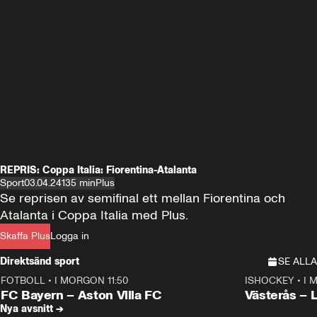
REPRIS: Coppa Italia: Fiorentina-Atalanta
Sport
03.04.24
135 min
Plus
Se reprisen av semifinal ett mellan Fiorentina och 
Atalanta i Coppa Italia med Plus.
Skaffa Plus
Logga in
Direktsänd sport
SE ALLA
FOTBOLL
•
I MORGON 11:50
ISHOCKEY
•
I 
Plus
Plus
FC Bayern – Aston Villa FC
Västerås – 
Nya avsnitt →