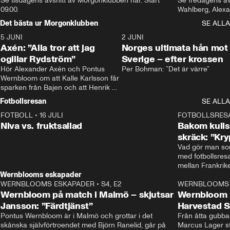
Se tisdagens avsnitt av Morgonklubben här. Start 
Se fredagens av
09.00. 
Det bästa ur Morgonklubben
SE ALLA
5 JUNI
0:44
2 JUNI
Axén: ”Alla tror att jag
Norges ultimata hån mot
ogillar Rydström”
Sverige – efter krossen
Hör Alexander Axén och Pontus 
Per Bohman: ”Det är värre”
Wernbloom om att Kalle Karlsson får 
sparken från Bajen och att Henrik 
Rydström tar över
Fotbollsresan
SE ALLA
FOTBOLL
•
16 JULI
0:44
FOTBOLLSRES
Niva vs. fruktsallad
Bakom kulis
skräck: ”Kry
Vad gör man som
med fotbollsres
Wernblooms eskapader
WERNBLOOMS ESKAPADER
•
S4, E2
38:23
WERNBLOOMS 
Wernbloom på match i Malmö – skjutsar
Wernbloom 
Jansson: ”Färdtjänst”
Harvestad 
Pontus Wernbloom är i Malmö och grottar i det 
Från åtta gubbar 
skånska självförtroendet med Björn Ranelid, går på 
Marcus Lager sta