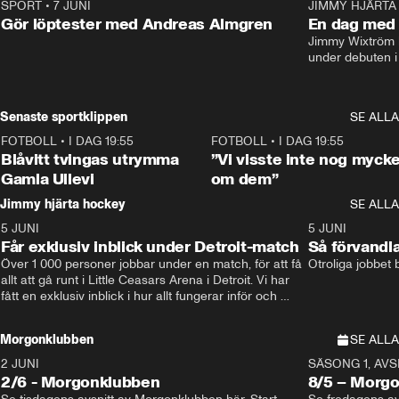
SPORT
•
7 JUNI
16:36
JIMMY HJÄRTA
Gör löptester med Andreas Almgren
En dag med 
Jimmy Wixtröm 
under debuten i
Senaste sportklippen
SE ALLA
FOTBOLL
•
I DAG 19:55
0:29
FOTBOLL
•
I DAG 19:55
Blåvitt tvingas utrymma
”Vi visste inte nog mycke
Gamla Ullevi
om dem”
Jimmy hjärta hockey
SE ALLA
5 JUNI
11:14
5 JUNI
Får exklusiv inblick under Detroit-match
Så förvandl
Över 1 000 personer jobbar under en match, för att få 
Otroliga jobbet
allt att gå runt i Little Ceasars Arena i Detroit. Vi har 
fått en exklusiv inblick i hur allt fungerar inför och 
under match i världens bästa hockeyliga
Morgonklubben
SE ALLA
2 JUNI
SÄSONG 1, AVSN
2/6 - Morgonklubben
8/5 – Morg