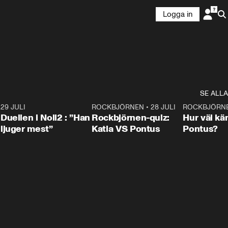
Logga in
SE ALLA
9
29 JULI
0:47
ROCKBJÖRNEN
•
28 JULI
0:15
ROCKBJÖRN
Duellen i Noll2 : ”Han
Rockbjörnen-quiz:
Hur väl kä
ljuger mest”
Katia VS Pontus
Pontus?