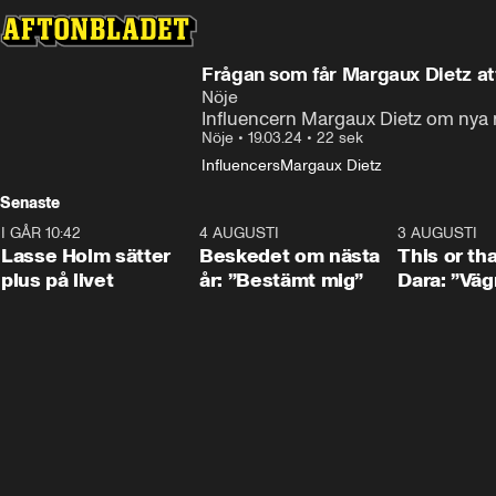
Frågan som får Margaux Dietz at
Nöje
Influencern Margaux Dietz om nya r
Nöje
•
19.03.24
•
22 sek
Influencers
Margaux Dietz
Senaste
I GÅR 10:42
1:04
4 AUGUSTI
0:24
3 AUGUSTI
Lasse Holm sätter
Beskedet om nästa
This or th
plus på livet
år: ”Bestämt mig”
Dara: ”Väg