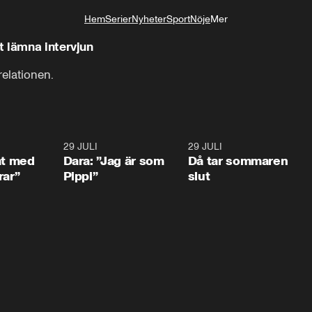
Hem
Serier
Nyheter
Sport
Nöje
Mer
Livsstil
t lämna intervjun
elationen.
1:02
29 JULI
0:41
29 JULI
0:3
at med
Dara: ”Jag är som
Då tar sommaren
rar”
Pippi”
slut