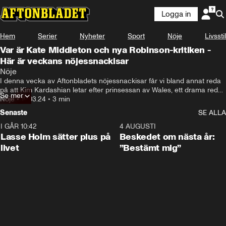
Logga in
Hem
Serier
Nyheter
Sport
Nöje
Livsstil
Var är Kate Middleton och nya Robinson-kritiken -
Här är veckans nöjessnackisar
Nöje
I denna vecka av Aftonbladets nöjessnackisar får vi bland annat reda 
på att Kim Kardashian letar efter prinsessan av Wales, ett drama redan 
Se mer
i premiäravsnittet av Robinson, samt hur en speciell reklamfilm har 
Nöje
•
19.03.24
•
3 min
hyllats världen över. Med Linnea Blomberg och Nadya Abbasi
Senaste
SE ALLA
I GÅR 10:42
1:04
4 AUGUSTI
Lasse Holm sätter plus på
Beskedet om nästa år:
livet
”Bestämt mig”