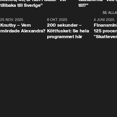
tillbaka till Sverige”
till?”
SE ALLA
3
25 NOV. 2025
31:05
8 OKT. 2025
4:29
4 JUNI 2025
Knutby – Vem
200 sekunder –
Finansmin
mördade Alexandra?
Köttfusket: Se hela
125 procent
programmet här
"Skattever
viktig uppg