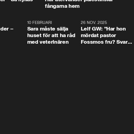
fångarna hem
4:24
10 FEBRUARI
4:13
26 NOV. 2025
8:1
der –
Sara måste sälja
Leif GW: ”Har hon
huset för att ha råd
mördat pastor
med veterinären
Fossmos fru? Svar
nej.”