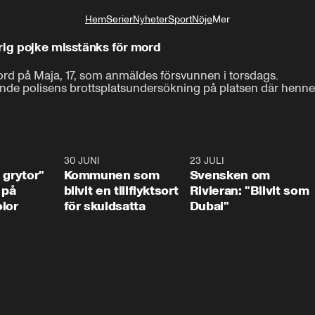
Hem
Serier
Nyheter
Sport
Nöje
Mer
Livsstil
̊rig pojke misstänks för mord
Det var här, i närheten av ett järnvägspår vid ån Viskan, 

rd på Maja, 17, som anmäldes försvunnen i torsdags.

de polisens brotts­plats­undersökning på platsen där henne
som 17-åriga Majas kropp hittades på måndagskvällen.
1:07
30 JUNI
1:24
23 JULI
1:4
 grytor"
Kommunen som
Svensken om
 på
blivit en tillflyktsort
Rivieran: "Blivit som
lor
för skuldsatta
Dubai"