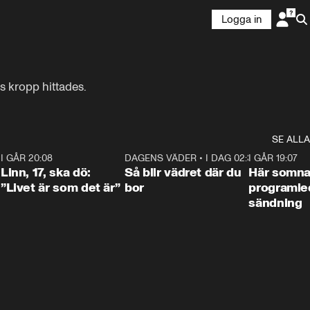
Logga in
s kropp hittades.
SE ALLA
2
I GÅR 20:08
4:36
DAGENS VÄDER
•
I DAG 02:30
1:06
I GÅR 19:07
Linn, 17, ska dö:
Så blir vädret där du
Här somna
”Livet är som det är”
bor
programled
sändning