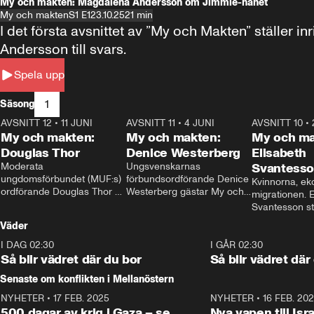
My och makten: Magdalena Andersson om Jimmie-hånet
My och makten
S1 E1
23.10.25
21 min
I det första avsnittet av ”My och Makten” ställe
Andersson till svars.
Spela upp
1
Säsong
AVSNITT 12
•
11 JUNI
26:27
AVSNITT 11
•
4 JUNI
23:40
AVSNITT 10
•
My och makten:
My och makten:
My och ma
Douglas Thor
Denice Westerberg
Elisabeth
Moderata 
Ungsvenskarnas 
Svantess
ungdomsförbundet (MUF:s) 
förbundsordförande Denice 
Kvinnorna, ek
ordförande Douglas Thor 
Westerberg gästar My och 
migrationen. E
gästar My och makten. I 
makten. I avsnittet 
Svantesson stäl
avsnittet diskuteras 
diskuteras migrationsfrågan 
när finansmini
Väder
tonårsutvisningarna och hur 
och hur SD ska locka 
Moderaterna ska locka 
kvinnliga väljare. 
I DAG 02:30
1:06
I GÅR 02:30
väljare till valet i höst. 
Så blir vädret där du bor
Så blir vädret där
Senaste om konflikten i Mellanöstern
NYHETER
•
17 FEB. 2025
0:45
NYHETER
•
16 FEB. 20
500 dagar av krig i Gaza – se
Nya vapen till Isr