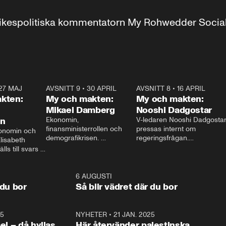
r inrikespolitiska kommentatorn My Rohwedder Soci
27 MAJ
3:51
AVSNITT 9
•
30 APRIL
24:00
AVSNITT 8
•
16 APRIL
25:1
kten:
My och makten:
My och makten:
Mikael Damberg
Nooshi Dadgostar
on
Ekonomin, 
V-ledaren Nooshi Dadgostar
finansministerrollen och 
pressas internt om 
onomin och 
demografikrisen. 
regeringsfrågan.

lisabeth 
Oppositionen ställs till svars 
I Aftonbladets 
ls till svars 
när Socialdemokraternas 
partiledarutfrågning ”My 
stern gästar 
Mikael Damberg gästar My 
och Makten” sätter hon ner 
My och Makten. 
och Makten. 
foten mot kritikerna:

1:06
6 AUGUSTI
1:0
– Vi ställer upp i val. Ska vi 
 du bor
Så blir vädret där du bor
vara med så sitter vi förstås 
25
1:22
NYHETER
•
21 JAN. 2025
0:5
ael – då hyllas
Här återvänder palestinska