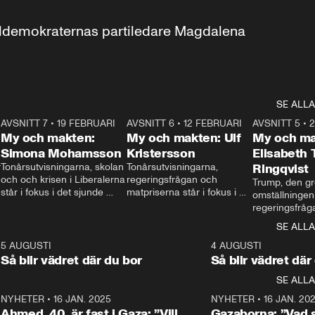
aldemokraternas partiledare Magdalena 
SE ALLA
7
AVSNITT 7
•
19 FEBRUARI
24:30
AVSNITT 6
•
12 FEBRUARI
27:30
AVSNITT 5
•
My och makten:
My och makten: Ulf
My och ma
Simona Mohamsson
Kristersson
Elisabeth
 
Tonårsutvisningarna, skolan 
Tonårsutvisningarna, 
Ringqvist
och och krisen i Liberalerna 
regeringsfrågan och 
Trump, den gr
står i fokus i det sjunde 
matpriserna står i fokus i 
omställningen
avsnittet av ”My och 
det sjätte avsnittet av ”My 
regeringsfråga
makten”. Se när 
och makten”. Se när 
centrum i det 
SE ALLA
Aftonbladets inrikespolitiska 
Aftonbladets inrikespolitiska 
avsnittet av ”
kommentator My 
kommentator My 
6
5 AUGUSTI
1:06
4 AUGUSTI
Makten”. Se nä
Rohwedder ställer 
Rohwedder ställer 
Så blir vädret där du bor
Så blir vädret där
Aftonbladets in
utbildnings- och 
statsminister Ulf Kristersson 
kommentator 
SE ALLA
integrationsminister Simona 
till svars.
Rohwedder stäl
Mohamsson till svars.
Centerpartiets
2
NYHETER
•
16 JAN. 2025
1:01
NYHETER
•
16 JAN. 20
Thand Ring till
Ahmed, 40, är fast i Gaza: ”Vill
Gazaborna: ”Vad s