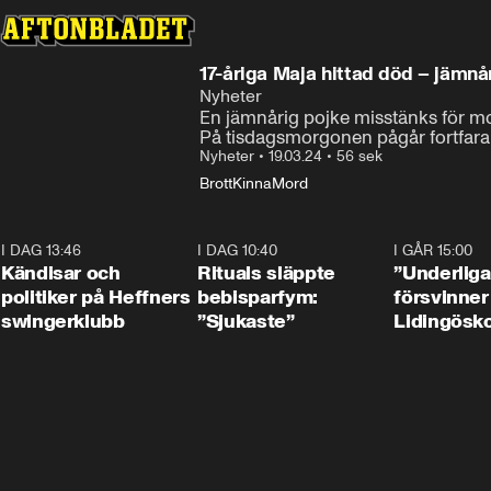
17-åriga Maja hittad död – jämna
Nyheter
En jämnårig pojke misstänks för mo
På tisdagsmorgonen pågår fortfaran
Nyheter
•
19.03.24
•
56 sek
Brott
Kinna
Mord
I DAG 13:46
0:55
I DAG 10:40
1:01
I GÅR 15:00
Kändisar och
Rituals släppte
”Underliga
politiker på Heffners
bebisparfym:
försvinner
swingerklubb
”Sjukaste”
Lidingösko