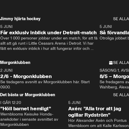
Jimmy hjärta hockey
SE ALLA
5 JUNI
11:14
5 JUNI
Får exklusiv inblick under Detroit-match
Så förvandl
Över 1 000 personer jobbar under en match, för att få 
Otroliga jobbet
allt att gå runt i Little Ceasars Arena i Detroit. Vi har 
fått en exklusiv inblick i hur allt fungerar inför och 
under match i världens bästa hockeyliga
Morgonklubben
SE ALLA
2 JUNI
SÄSONG 1, AVSN
2/6 - Morgonklubben
8/5 – Morg
Se tisdagens avsnitt av Morgonklubben här. Start 
Se fredagens av
09.00. 
Det bästa ur Morgonklubben
SE ALLA
I GÅR 12:20
1:14
5 JUNI
”Höll barnet hemligt”
Axén: ”Alla tror att jag
Wernblooms Keisuke Honda-
ogillar Rydström”
anekdoter i senaste avsnittet av 
Hör Alexander Axén och Pontus 
Morgonklubben
Wernbloom om att Kalle Karlsson 