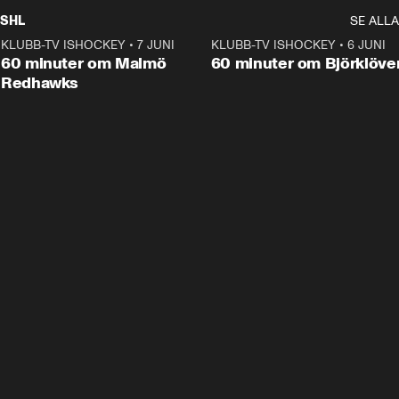
SHL
SE ALLA
KLUBB-TV ISHOCKEY
•
7 JUNI
1:02:53
KLUBB-TV ISHOCKEY
•
6 JUNI
1:0
Plus
60 minuter om Malmö
60 minuter om Björklöve
Redhawks