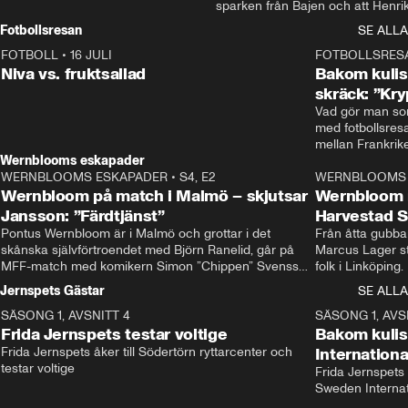
sparken från Bajen och att Henrik
Rydström tar över
Fotbollsresan
SE ALLA
FOTBOLL
•
16 JULI
0:44
FOTBOLLSRES
Niva vs. fruktsallad
Bakom kulis
skräck: ”Kry
Vad gör man som
med fotbollsres
Wernblooms eskapader
WERNBLOOMS ESKAPADER
•
S4, E2
38:23
WERNBLOOMS 
Wernbloom på match i Malmö – skjutsar
Wernbloom 
Jansson: ”Färdtjänst”
Harvestad 
Pontus Wernbloom är i Malmö och grottar i det 
Från åtta gubbar 
skånska självförtroendet med Björn Ranelid, går på 
Marcus Lager sta
MFF-match med komikern Simon ”Chippen” Svensson 
folk i Linköping
och hjälper skadade stjärnbacken Pontus Jansson 
och Wernbloom kl
Jernspets Gästar
SE ALLA
hem. 
SÄSONG 1, AVSNITT 4
13:37
SÄSONG 1, AVS
Frida Jernspets testar voltige
Bakom kuli
Frida Jernspets åker till Södertörn ryttarcenter och 
Internation
testar voltige
Frida Jernspets 
Sweden Interna