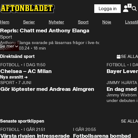
Logga in
Hem
Serier
Nyheter
Sport
Nöje
Livsstil
Repris: Chatt med Anthony Elanga
Sport
Anthony Elanga svarade på läsarnas frågor i live-tv.
Se mer
Sport
•
19.03.24
•
18 min
Direktsänd sport
SE ALLA
FOTBOLL
•
I DAG 11:50
FOTBOLL
•
I D
Plus
Plus
Chelsea – AC Milan
Bayer Lever
Nya avsnitt →
SPORT
•
7 JUNI
16:36
JIMMY HJÄRTA
Gör löptester med Andreas Almgren
En dag med 
Jimmy Wixtröm 
under debuten i
Senaste sportklippen
SE ALLA
FOTBOLL
•
I GÅR 21:51
0:31
I GÅR 20:55
Värsta rivalen intresserade
Fotbollsarena bombad