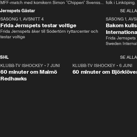
MFF-match med komikern Simon ”Chippen” Svensson 
folk i Linköping
och hjälper skadade stjärnbacken Pontus Jansson 
och Wernbloom kl
Jernspets Gästar
SE ALLA
hem. 
SÄSONG 1, AVSNITT 4
13:37
SÄSONG 1, AVS
Frida Jernspets testar voltige
Bakom kuli
Frida Jernspets åker till Södertörn ryttarcenter och 
Internation
testar voltige
Frida Jernspets 
Sweden Interna
SHL
SE ALLA
KLUBB-TV ISHOCKEY
•
7 JUNI
1:02:53
KLUBB-TV ISHOCKEY
•
6 JUNI
1:0
Plus
60 minuter om Malmö
60 minuter om Björklöve
Redhawks