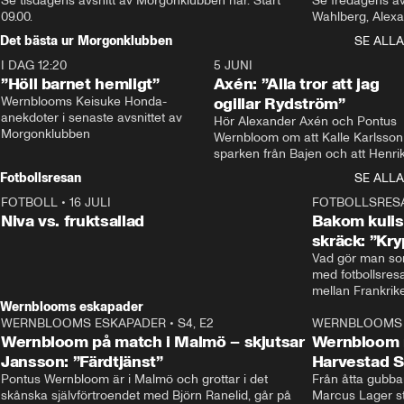
Se tisdagens avsnitt av Morgonklubben här. Start 
Se fredagens av
09.00. 
Det bästa ur Morgonklubben
SE ALLA
I DAG 12:20
1:14
5 JUNI
”Höll barnet hemligt”
Axén: ”Alla tror att jag
Wernblooms Keisuke Honda-
ogillar Rydström”
anekdoter i senaste avsnittet av 
Hör Alexander Axén och Pontus 
Morgonklubben
Wernbloom om att Kalle Karlsson 
sparken från Bajen och att Henrik
Rydström tar över
Fotbollsresan
SE ALLA
FOTBOLL
•
16 JULI
0:44
FOTBOLLSRES
Niva vs. fruktsallad
Bakom kulis
skräck: ”Kry
Vad gör man som
med fotbollsres
Wernblooms eskapader
WERNBLOOMS ESKAPADER
•
S4, E2
38:23
WERNBLOOMS 
Wernbloom på match i Malmö – skjutsar
Wernbloom 
Jansson: ”Färdtjänst”
Harvestad 
Pontus Wernbloom är i Malmö och grottar i det 
Från åtta gubbar 
skånska självförtroendet med Björn Ranelid, går på 
Marcus Lager sta