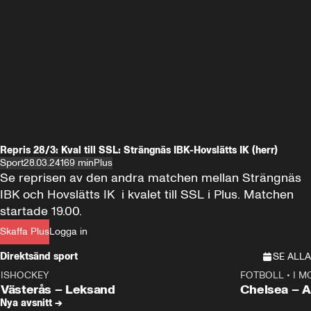
Repris 28/3: Kval till SSL: Strängnäs IBK-Hovslätts IK (herr)
Sport
28.03.24
169 min
Plus
Se reprisen av den andra matchen mellan Strängnäs 
IBK och Hovslätts IK  i kvalet till SSL i Plus. Matchen 
startade 19.00.
Skaffa Plus
Logga in
Direktsänd sport
SE ALLA
ISHOCKEY
FOTBOLL
•
I M
LIVE
Plus
Plus
Västerås – Leksand
Chels
Nya avsnitt →