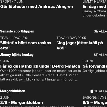
SPORT
•
7 JUNI
16:36
JIMMY HJÄRTA
Gör löptester med Andreas Almgren
En dag med 
Jimmy Wixtröm 
under debuten i
Senaste sportklippen
SE ALLA
TRAV
•
I DAG 12:01
5:16
TRAV
•
I DAG 09:05
”Jättefin häst som rankas
”Jag jagar jätteskräll på
etta”
V85”
Jimmy hjärta hockey
SE ALLA
5 JUNI
11:14
5 JUNI
Får exklusiv inblick under Detroit-match
Så förvandl
Över 1 000 personer jobbar under en match, för att få 
Otroliga jobbet
allt att gå runt i Little Ceasars Arena i Detroit. Vi har 
fått en exklusiv inblick i hur allt fungerar inför och 
under match i världens bästa hockeyliga
Morgonklubben
SE ALLA
2 JUNI
SÄSONG 1, AVSN
2/6 - Morgonklubben
8/5 – Morg