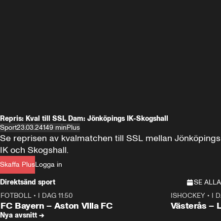
Repris: Kval till SSL Dam: Jönköpings IK-Skogshall
Sport
23.03.24
149 min
Plus
Se reprisen av kvalmatchen till SSL mellan Jönköpings 
IK och Skogshall.
Skaffa Plus
Logga in
Direktsänd sport
SE ALLA
FOTBOLL
•
I DAG 11:50
ISHOCKEY
•
I 
Plus
Plus
FC Bayern – Aston Villa FC
Västerås – 
Nya avsnitt →