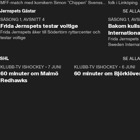
MFF-match med komikern Simon ”Chippen” Svensson 
folk i Linköping
och hjälper skadade stjärnbacken Pontus Jansson 
och Wernbloom kl
Jernspets Gästar
SE ALLA
hem. 
SÄSONG 1, AVSNITT 4
13:37
SÄSONG 1, AVS
Frida Jernspets testar voltige
Bakom kuli
Frida Jernspets åker till Södertörn ryttarcenter och 
Internation
testar voltige
Frida Jernspets 
Sweden Interna
SHL
SE ALLA
KLUBB-TV ISHOCKEY
•
7 JUNI
1:02:53
KLUBB-TV ISHOCKEY
•
6 JUNI
1:0
Plus
60 minuter om Malmö
60 minuter om Björklöve
Redhawks