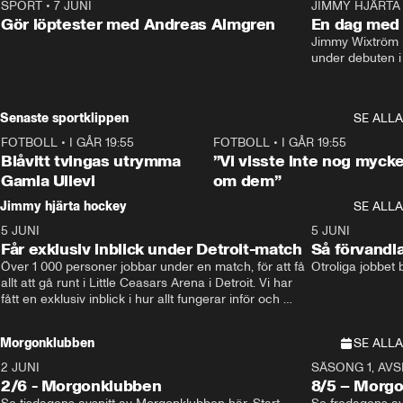
SPORT
•
7 JUNI
16:36
JIMMY HJÄRTA
Gör löptester med Andreas Almgren
En dag med 
Jimmy Wixtröm 
under debuten i
Senaste sportklippen
SE ALLA
FOTBOLL
•
I GÅR 19:55
0:29
FOTBOLL
•
I GÅR 19:55
Blåvitt tvingas utrymma
”Vi visste inte nog mycke
Gamla Ullevi
om dem”
Jimmy hjärta hockey
SE ALLA
5 JUNI
11:14
5 JUNI
Får exklusiv inblick under Detroit-match
Så förvandl
Över 1 000 personer jobbar under en match, för att få 
Otroliga jobbet
allt att gå runt i Little Ceasars Arena i Detroit. Vi har 
fått en exklusiv inblick i hur allt fungerar inför och 
under match i världens bästa hockeyliga
Morgonklubben
SE ALLA
2 JUNI
SÄSONG 1, AVSN
2/6 - Morgonklubben
8/5 – Morg