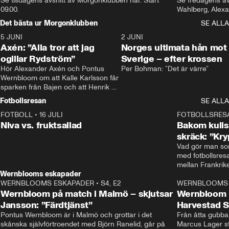
Se tisdagens avsnitt av Morgonklubben här. Start 
Se fredagens av
09.00. 
Det bästa ur Morgonklubben
SE ALLA
5 JUNI
0:44
2 JUNI
Axén: ”Alla tror att jag
Norges ultimata hån mot
ogillar Rydström”
Sverige – efter krossen
Hör Alexander Axén och Pontus 
Per Bohman: ”Det är värre”
Wernbloom om att Kalle Karlsson får 
sparken från Bajen och att Henrik 
Rydström tar över
Fotbollsresan
SE ALLA
FOTBOLL
•
16 JULI
0:44
FOTBOLLSRES
Niva vs. fruktsallad
Bakom kulis
skräck: ”Kry
Vad gör man som
med fotbollsres
Wernblooms eskapader
WERNBLOOMS ESKAPADER
•
S4, E2
38:23
WERNBLOOMS 
Wernbloom på match i Malmö – skjutsar
Wernbloom 
Jansson: ”Färdtjänst”
Harvestad 
Pontus Wernbloom är i Malmö och grottar i det 
Från åtta gubbar 
skånska självförtroendet med Björn Ranelid, går på 
Marcus Lager sta