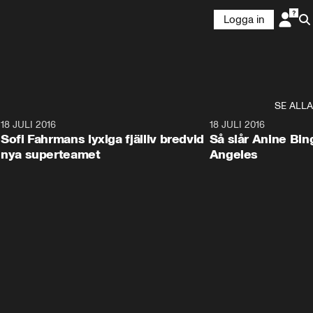
Logga in
SE ALLA
4
18 JULI 2016
3:55
18 JULI 2016
Sofi Fahrmans lyxiga fjälliv bredvid
Så slår Anine Bing
nya superteamet
Angeles