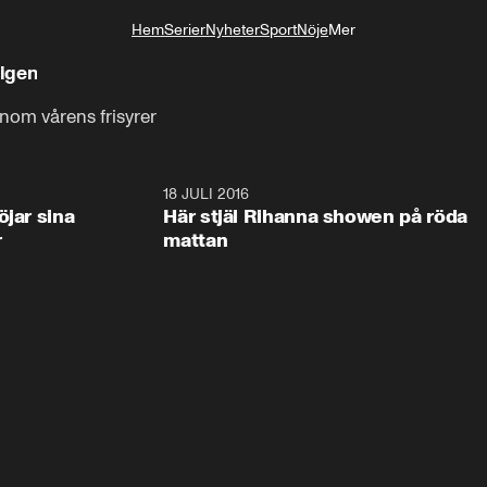
Hem
Serier
Nyheter
Sport
Nöje
Mer
Livsstil
 igen
enom vårens frisyrer
2:55
18 JULI 2016
0:4
öjar sina
Här stjäl Rihanna showen på röda
r
mattan