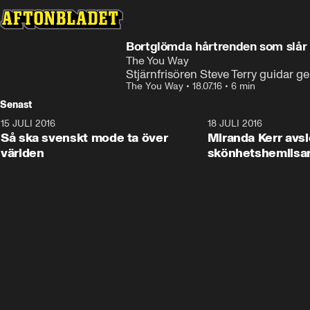
Bortglömda hårtrenden som slår
The You Way
Stjärnfrisören Steve Terry guidar g
The You Way
•
18.07.16
•
6 min
Senast
15 JULI 2016
10:24
18 JULI 2016
Så ska svenskt mode ta över
Miranda Kerr avsl
världen
skönhetshemlisa