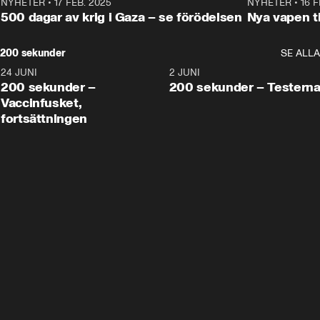
NYHETER
•
17 FEB. 2025
0:45
NYHETER
•
16 F
500 dagar av krig i Gaza – se förödelsen
Nya vapen ti
200 sekunder
SE ALLA
24 JUNI
5:00
2 JUNI
200 sekunder –
200 sekunder – Testern
Vaccinfusket,
fortsättningen