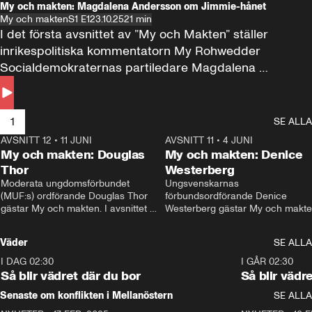
My och makten: Magdalena Andersson om Jimmie-hånet
My och makten
S1 E1
23.10.25
21 min
I det första avsnittet av ”My och Makten” ställer 
inrikespolitiska kommentatorn My Rohwedder 
Socialdemokraternas partiledare Magdalena 
Andersson till svars.
1
SE ALLA
AVSNITT 12
•
11 JUNI
26:27
AVSNITT 11
•
4 JUNI
2
My och makten: Douglas
My och makten: Denice
Thor
Westerberg
Moderata ungdomsförbundet 
Ungsvenskarnas 
(MUF:s) ordförande Douglas Thor 
förbundsordförande Denice 
gästar My och makten. I avsnittet 
Westerberg gästar My och makten.
diskuteras tonårsutvisningarna och 
avsnittet diskuteras migrationsfrå
hur Moderaterna ska locka väljare till 
och hur SD ska locka kvinnliga 
Väder
SE ALLA
valet i höst. 
väljare. 
I DAG 02:30
1:06
I GÅR 02:30
Så blir vädret där du bor
Så blir vädr
Senaste om konflikten i Mellanöstern
SE ALLA