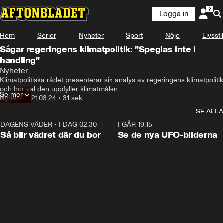
Logga in
Hem
Serier
Nyheter
Sport
Nöje
Livsstil
Sågar regeringens klimatpolitik: ”Speglas inte i
handling”
Nyheter
Klimatpolitiska rådet presenterar sin analys av regeringens klimatpolitik 
och hur väl den uppfyller klimatmålen.
Se mer
Nyheter
•
21.03.24
•
31 sek
SE ALLA
DAGENS VÄDER
•
I DAG 02:30
1:06
I GÅR 19:15
Så blir vädret där du bor
Se de nya UFO-bilderna