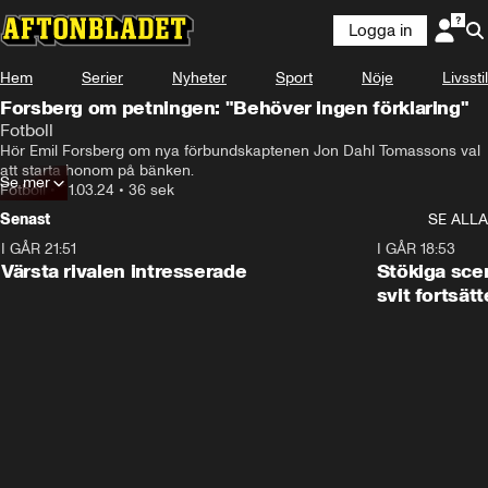
Logga in
Hem
Serier
Nyheter
Sport
Nöje
Livsstil
Forsberg om petningen: "Behöver ingen förklaring"
Fotboll
Hör Emil Forsberg om nya förbundskaptenen Jon Dahl Tomassons val 
att starta honom på bänken.
Se mer
Fotboll
•
21.03.24
•
36 sek
Senast
SE ALLA
I GÅR 21:51
0:31
I GÅR 18:53
Värsta rivalen intresserade
Stökiga sce
svit fortsätt