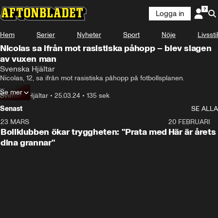
Logga in
Hem
Serier
Nyheter
Sport
Nöje
Livsstil
Nicolas sa ifrån mot rasistiska påhopp – blev slagen
av vuxen man
Nicolas är en hjälte som har stått upp för ett annat barn.
Svenska Hjältar
Nicolas, 12, sa ifrån mot rasistiska påhopp på fotbollsplanen.

Se mer
Då kom en vuxen man inrusande med sin pitbull.

Svenska Hjältar
•
25.03.24
•
135 sek
Senast
SE ALLA
– Från ingenstans slog han mig i ansiktet med handflatan, säger 
Nicolas.
23 MARS
1:27
20 FEBRUARI
Bollklubben ökar tryggheten: "Prata med
Här är årets
dina grannar"