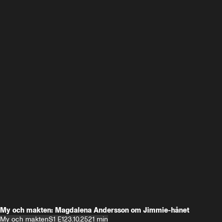
My och makten: Magdalena Andersson om Jimmie-hånet
My och makten
S1 E1
23.10.25
21 min