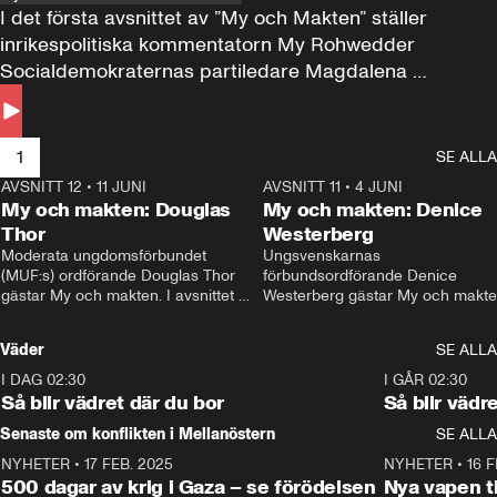
I det första avsnittet av ”My och Makten” ställer 
inrikespolitiska kommentatorn My Rohwedder 
Socialdemokraternas partiledare Magdalena 
Andersson till svars.
1
SE ALLA
AVSNITT 12
•
11 JUNI
26:27
AVSNITT 11
•
4 JUNI
2
My och makten: Douglas
My och makten: Denice
Thor
Westerberg
Moderata ungdomsförbundet 
Ungsvenskarnas 
(MUF:s) ordförande Douglas Thor 
förbundsordförande Denice 
gästar My och makten. I avsnittet 
Westerberg gästar My och makten.
diskuteras tonårsutvisningarna och 
avsnittet diskuteras migrationsfrå
hur Moderaterna ska locka väljare till 
och hur SD ska locka kvinnliga 
Väder
SE ALLA
valet i höst. 
väljare. 
I DAG 02:30
1:06
I GÅR 02:30
Så blir vädret där du bor
Så blir vädr
Senaste om konflikten i Mellanöstern
SE ALLA
NYHETER
•
17 FEB. 2025
0:45
NYHETER
•
16 F
500 dagar av krig i Gaza – se förödelsen
Nya vapen ti