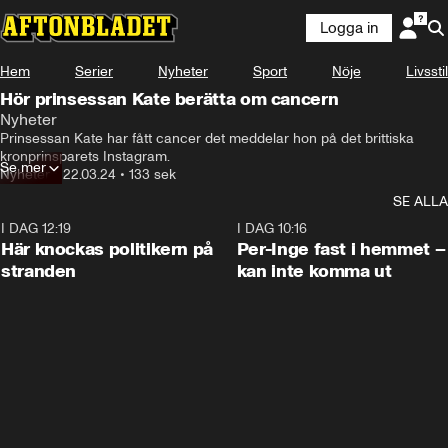
Logga in
Hem
Serier
Nyheter
Sport
Nöje
Livsstil
Hör prinsessan Kate berätta om cancern
Nyheter
-för alla vackra meddelanden 

Prinsessan Kate har fått cancer det meddelar hon på det brittiska 
med stöd och för er förståelse-
kronprinsparets Instagram.
Se mer
Nyheter
•
22.03.24
•
133 sek
SE ALLA
I DAG 12:19
0:45
I DAG 10:16
Här knockas politikern på
Per-Inge fast i hemmet –
stranden
kan inte komma ut