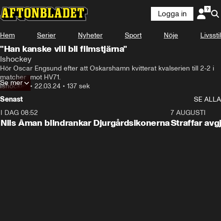
Logga in
Hem
Serier
Nyheter
Sport
Nöje
Livsstil
"Han kanske vill bli filmstjärna"
Ishockey
Hör Oscar Engsund efter att Oskarshamn kvitterat kvalserien till 2-2 i 
matcher  mot HV71.
Se mer
Ishockey
•
22.03.24
•
137 sek
Senast
SE ALLA
I DAG 08:52
1:08
7 AUGUSTI
Nils Åman blindrankar Djurgårdsikonerna
Straffar avg