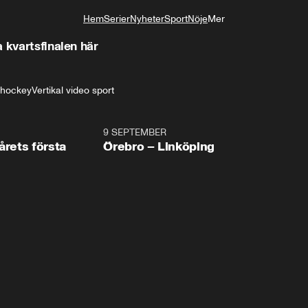
Hem
Serier
Nyheter
Sport
Nöje
Mer
Livsstil
 kvartsfinalen här
shockey
Vertikal video sport
2:19
9 SEPTEMBER
Plus
årets första
Örebro – Linköping