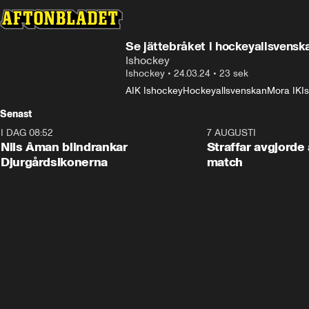
Se jättebråket i hockeyallsvenska
Ishockey
Ishockey
•
24.03.24
•
23 sek
AIK Ishockey
Hockeyallsvenskan
Mora IK
I
Senast
I DAG 08:52
1:08
7 AUGUSTI
Nils Åman blindrankar
Straffar avgjorde 
Djurgårdsikonerna
match