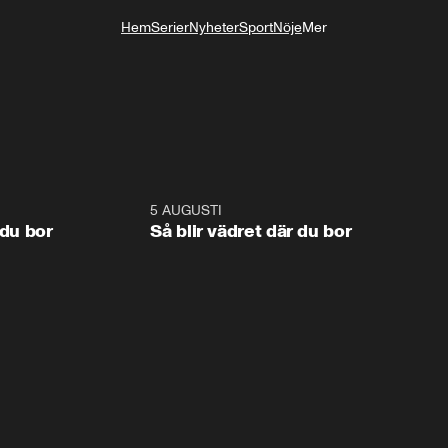
Hem
Serier
Nyheter
Sport
Nöje
Mer
Livsstil
1:06
5 AUGUSTI
1:0
 du bor
Så blir vädret där du bor