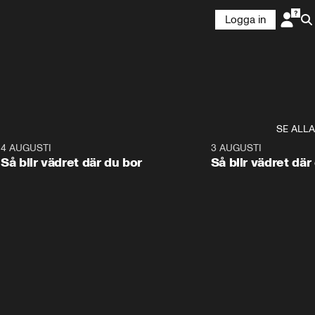
Logga in
SE ALLA
6
4 AUGUSTI
1:06
3 AUGUSTI
Så blir vädret där du bor
Så blir vädret där