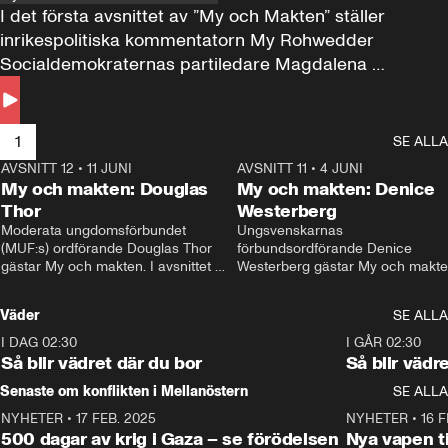
I det första avsnittet av ”My och Makten” ställer 
inrikespolitiska kommentatorn My Rohwedder 
Socialdemokraternas partiledare Magdalena 
Andersson till svars.
1
SE ALLA
AVSNITT 12
•
11 JUNI
26:27
AVSNITT 11
•
4 JUNI
2
My och makten: Douglas
My och makten: Denice
Thor
Westerberg
Moderata ungdomsförbundet 
Ungsvenskarnas 
(MUF:s) ordförande Douglas Thor 
förbundsordförande Denice 
gästar My och makten. I avsnittet 
Westerberg gästar My och makten.
diskuteras tonårsutvisningarna och 
avsnittet diskuteras migrationsfrå
hur Moderaterna ska locka väljare till 
och hur SD ska locka kvinnliga 
Väder
SE ALLA
valet i höst. 
väljare. 
I DAG 02:30
1:06
I GÅR 02:30
Så blir vädret där du bor
Så blir vädr
Senaste om konflikten i Mellanöstern
SE ALLA
NYHETER
•
17 FEB. 2025
0:45
NYHETER
•
16 F
500 dagar av krig i Gaza – se förödelsen
Nya vapen ti