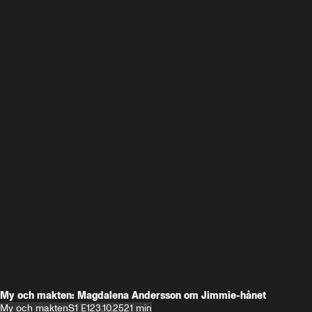
My och makten: Magdalena Andersson om Jimmie-hånet
My och makten
S1 E1
23.10.25
21 min