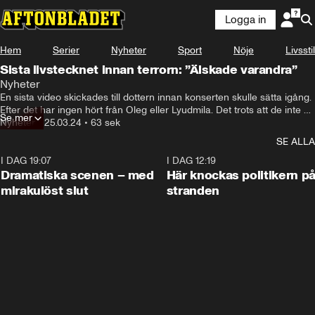
Logga in
Hem
Serier
Nyheter
Sport
Nöje
Livsstil
Sista livstecknet innan terrorn: ”Älskade varandra”
Nyheter
En sista video skickades till dottern innan konserten skulle sätta igång. 
Efter det har ingen hört från Oleg eller Lyudmila. Det trots att de inte 
Se mer
finns med på varken listan över döda eller skadade.
Nyheter
•
25.03.24
•
63 sek
SE ALLA
I DAG 19:07
0:42
I DAG 12:19
Dramatiska scenen – med
Här knockas politikern p
mirakulöst slut
stranden