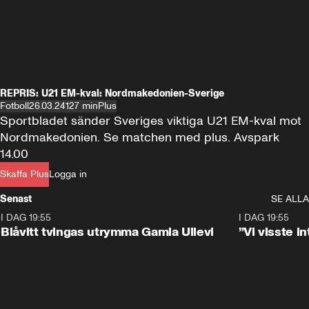
REPRIS: U21 EM-kval: Nordmakedonien-Sverige
Fotboll
26.03.24
127 min
Plus
Sportbladet sänder Sveriges viktiga U21 EM-kval mot 
Nordmakedonien. Se matchen med plus. Avspark 
14.00
Skaffa Plus
Logga in
Senast
SE ALLA
I DAG 19:55
0:29
I DAG 19:55
Blåvitt tvingas utrymma Gamla Ullevi
”Vi visste 