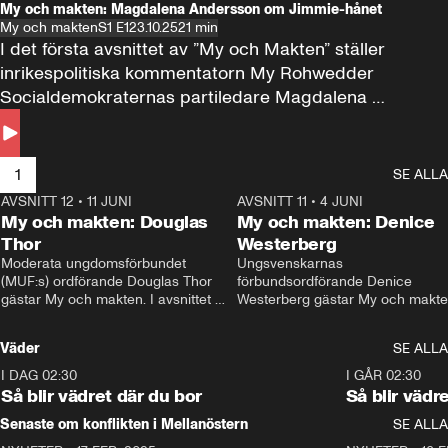
My och makten: Magdalena Andersson om Jimmie-hånet
My och makten
S1 E1
23.10.25
21 min
I det första avsnittet av ”My och Makten” ställer 
inrikespolitiska kommentatorn My Rohwedder 
Socialdemokraternas partiledare Magdalena 
Andersson till svars.
1
SE ALLA
AVSNITT 12
•
11 JUNI
26:27
AVSNITT 11
•
4 JUNI
2
My och makten: Douglas
My och makten: Denice
Thor
Westerberg
Moderata ungdomsförbundet 
Ungsvenskarnas 
(MUF:s) ordförande Douglas Thor 
förbundsordförande Denice 
gästar My och makten. I avsnittet 
Westerberg gästar My och makten.
diskuteras tonårsutvisningarna och 
avsnittet diskuteras migrationsfrå
hur Moderaterna ska locka väljare till 
och hur SD ska locka kvinnliga 
Väder
SE ALLA
valet i höst. 
väljare. 
I DAG 02:30
1:06
I GÅR 02:30
Så blir vädret där du bor
Så blir vädr
Senaste om konflikten i Mellanöstern
SE ALLA