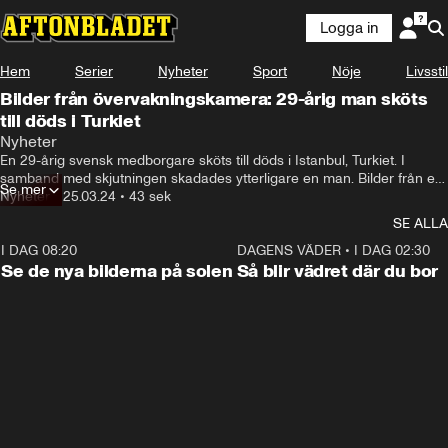
Logga in
Hem
Serier
Nyheter
Sport
Nöje
Livsstil
Bilder från övervakningskamera: 29-årig man sköts
till döds i Turkiet
Nyheter
En 29-årig svensk medborgare sköts till döds i Istanbul, Turkiet. I 
samband med skjutningen skadades ytterligare en man. Bilder från en 
Se mer
övervakningskamera visar när gärningsmannen går till attack.
Nyheter
•
25.03.24
•
43 sek
SE ALLA
I DAG 08:20
0:19
DAGENS VÄDER
•
I DAG 02:30
Se de nya bilderna på solen
Så blir vädret där du bor