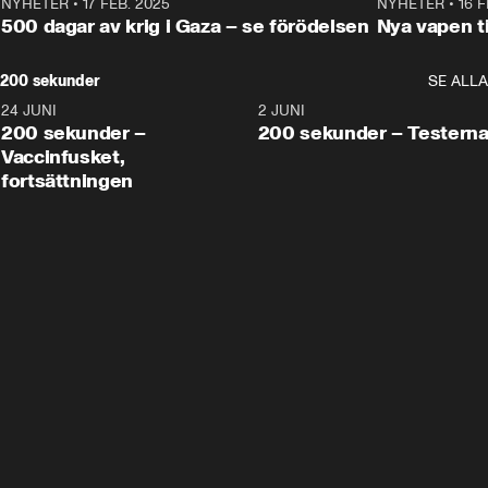
NYHETER
•
17 FEB. 2025
0:45
NYHETER
•
16 F
500 dagar av krig i Gaza – se förödelsen
Nya vapen ti
200 sekunder
SE ALLA
24 JUNI
5:00
2 JUNI
200 sekunder –
200 sekunder – Testern
Vaccinfusket,
fortsättningen