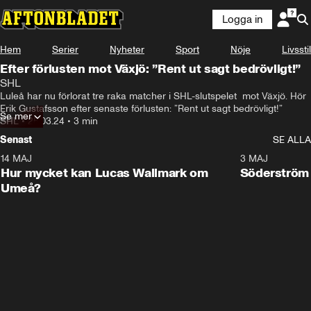
Logga in
Hem
Serier
Nyheter
Sport
Nöje
Livsstil
Efter förlusten mot Växjö: ”Rent ut sagt bedrövligt!”
SHL
Luleå har nu förlorat tre raka matcher i SHL-slutspelet  mot Växjö. Hör 
Erik Gustafsson efter senaste förlusten: ”Rent ut sagt bedrövligt!”
Se mer
SHL
•
25.03.24
•
3 min
Senast
SE ALLA
14 MAJ
1:18
3 MAJ
Plus
Hur mycket kan Lucas Wallmark om
Söderström
Umeå?