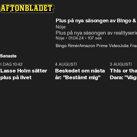
Plus på nya säsongen av Bingo & 
Nöje
Plus på nya säsongen av realityseri
Nöje
•
01.04.24
•
107 sek
Bingo Rimér
Amazon Prime Video
Julia Fr
Senaste
I DAG 10:42
1:04
4 AUGUSTI
0:24
3 AUGUSTI
Lasse Holm sätter
Beskedet om nästa
This or th
plus på livet
år: ”Bestämt mig”
Dara: ”Väg