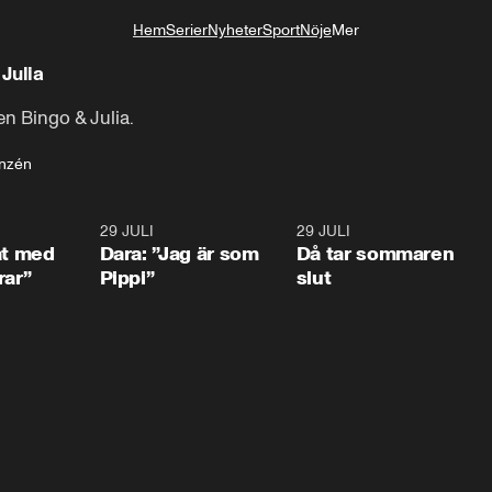
Hem
Serier
Nyheter
Sport
Nöje
Mer
Livsstil
Julia
en Bingo & Julia.
anzén
1:02
29 JULI
0:41
29 JULI
0:3
at med
Dara: ”Jag är som
Då tar sommaren
rar”
Pippi”
slut