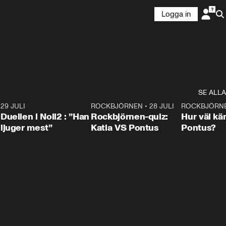
Logga in
SE ALLA
9
29 JULI
0:47
ROCKBJÖRNEN
•
28 JULI
0:15
ROCKBJÖRN
Duellen i Noll2 : ”Han
Rockbjörnen-quiz:
Hur väl kä
ljuger mest”
Katia VS Pontus
Pontus?