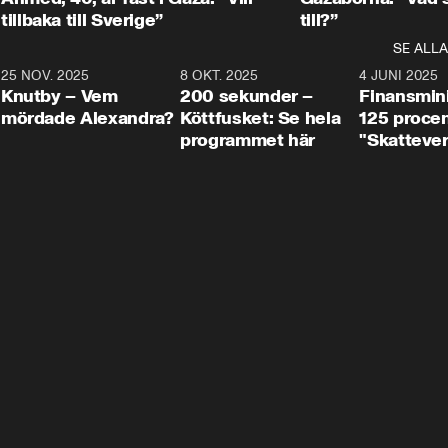
tillbaka till Sverige”
till?”
SE ALLA
3
25 NOV. 2025
31:05
8 OKT. 2025
4:29
4 JUNI 2025
Knutby – Vem
200 sekunder –
Finansmin
mördade Alexandra?
Köttfusket: Se hela
125 procent
programmet här
"Skattever
viktig uppg