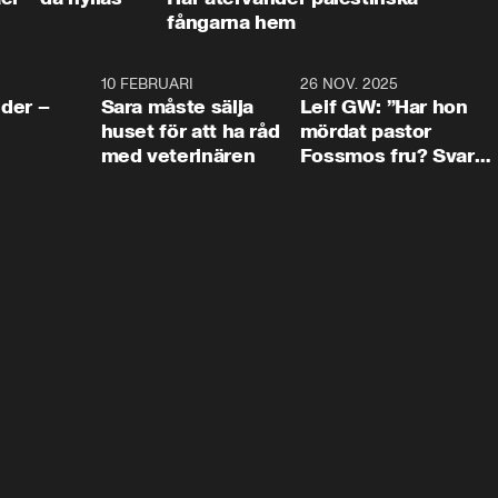
fångarna hem
4:24
10 FEBRUARI
4:13
26 NOV. 2025
8:1
der –
Sara måste sälja
Leif GW: ”Har hon
huset för att ha råd
mördat pastor
med veterinären
Fossmos fru? Svar
nej.”