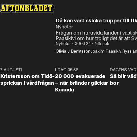
Då kan väst skicka trupper till Uk
Nyheter
Frågan om huruvida länder i väst ska
Paasikivi om hur troligt det är att S
Nyheter
•
30.03.24
•
165 sek
Olivia J Berntsson
Joakim Paasikivi
Rysslan
7 AUGUSTI
0:42
I DAG 05:56
0:38
DAGENS VÄD
Kristersson om Tidö-
20 000 evakuerade
Så blir väd
sprickan i vårdfrågan
– när bränder gäckar
bor
Kanada