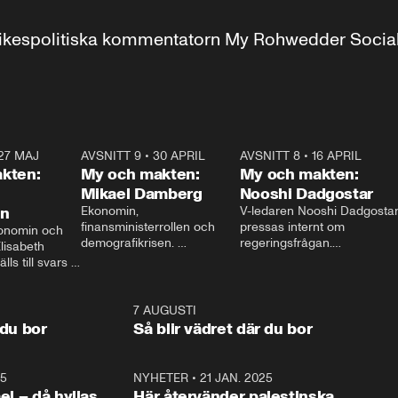
r inrikespolitiska kommentatorn My Rohwedder Soci
27 MAJ
3:51
AVSNITT 9
•
30 APRIL
24:00
AVSNITT 8
•
16 APRIL
25:1
kten:
My och makten:
My och makten:
Mikael Damberg
Nooshi Dadgostar
on
Ekonomin, 
V-ledaren Nooshi Dadgostar
finansministerrollen och 
pressas internt om 
onomin och 
demografikrisen. 
regeringsfrågan.

lisabeth 
Oppositionen ställs till svars 
I Aftonbladets 
ls till svars 
när Socialdemokraternas 
partiledarutfrågning ”My 
stern gästar 
Mikael Damberg gästar My 
och Makten” sätter hon ner 
My och Makten. 
och Makten. 
foten mot kritikerna:

1:06
7 AUGUSTI
1:0
– Vi ställer upp i val. Ska vi 
 du bor
Så blir vädret där du bor
vara med så sitter vi förstås 
25
1:22
NYHETER
•
21 JAN. 2025
0:5
ael – då hyllas
Här återvänder palestinska