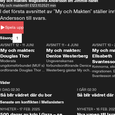
My och makten: Magdalena Andersson om Jimmie-hånet
My och makten
S1 E1
23.10.25
21 min
I det första avsnittet av ”My och Makten” ställe
Andersson till svars.
Spela upp
1
Säsong
AVSNITT 12
•
11 JUNI
26:27
AVSNITT 11
•
4 JUNI
23:40
AVSNITT 10
•
My och makten:
My och makten:
My och ma
Douglas Thor
Denice Westerberg
Elisabeth
Moderata 
Ungsvenskarnas 
Svantess
ungdomsförbundet (MUF:s) 
förbundsordförande Denice 
Kvinnorna, ek
ordförande Douglas Thor 
Westerberg gästar My och 
migrationen. E
gästar My och makten. I 
makten. I avsnittet 
Svantesson stäl
avsnittet diskuteras 
diskuteras migrationsfrågan 
när finansmini
Väder
tonårsutvisningarna och hur 
och hur SD ska locka 
Moderaterna ska locka 
kvinnliga väljare. 
I DAG 02:30
1:06
I GÅR 02:30
väljare till valet i höst. 
Så blir vädret där du bor
Så blir vädret där
Senaste om konflikten i Mellanöstern
NYHETER
•
17 FEB. 2025
0:45
NYHETER
•
16 FEB. 20
500 dagar av krig i Gaza – se
Nya vapen till Isr