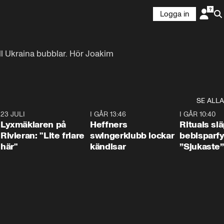
Logga in
ill Ukraina bubblar. Hör Joakim 
SE ALLA
7
23 JULI
2:02
I GÅR 13:46
0:55
I GÅR 10:40
Lyxmäklaren på
Heffners
Rituals sl
Rivieran: "Lite friare
swingerklubb lockar
bebisparf
här"
kändisar
”Sjukaste”