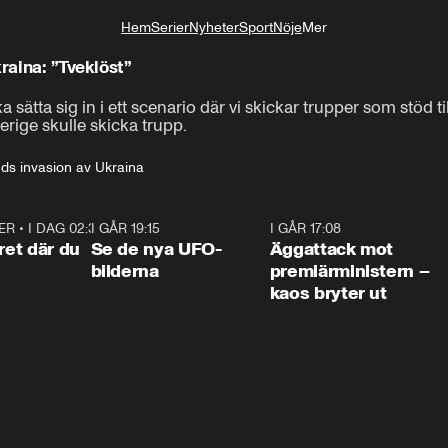
Hem
Serier
Nyheter
Sport
Nöje
Mer
Livsstil
raina: ”Tveklöst”
 sätta sig in i ett scenario där vi skickar trupper som stöd t
-där Finland eventuellt bidrar med trupp.
verige skulle skicka trupp.
ds invasion av Ukraina
ER
•
I DAG 02:30
1:06
I GÅR 19:15
0:36
I GÅR 17:08
0:3
ret där du
Se de nya UFO-
Äggattack mot
bilderna
premiärministern –
kaos bryter ut