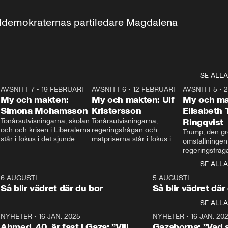
aldemokraternas partiledare Magdalena 
SE ALLA
7
AVSNITT 7
•
19 FEBRUARI
24:30
AVSNITT 6
•
12 FEBRUARI
27:30
AVSNITT 5
•
My och makten:
My och makten: Ulf
My och ma
Simona Mohamsson
Kristersson
Elisabeth
 
Tonårsutvisningarna, skolan 
Tonårsutvisningarna, 
Ringqvist
och och krisen i Liberalerna 
regeringsfrågan och 
Trump, den gr
står i fokus i det sjunde 
matpriserna står i fokus i 
omställningen
avsnittet av ”My och 
det sjätte avsnittet av ”My 
regeringsfråga
makten”. Se när 
och makten”. Se när 
centrum i det 
SE ALLA
Aftonbladets inrikespolitiska 
Aftonbladets inrikespolitiska 
avsnittet av ”
kommentator My 
kommentator My 
6
6 AUGUSTI
1:06
5 AUGUSTI
Makten”. Se nä
Rohwedder ställer 
Rohwedder ställer 
Så blir vädret där du bor
Så blir vädret där
Aftonbladets in
utbildnings- och 
statsminister Ulf Kristersson 
kommentator 
SE ALLA
integrationsminister Simona 
till svars.
Rohwedder stäl
Mohamsson till svars.
Centerpartiets
2
NYHETER
•
16 JAN. 2025
1:01
NYHETER
•
16 JAN. 20
Thand Ring till
Ahmed, 40, är fast i Gaza: ”Vill
Gazaborna: ”Vad s