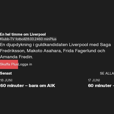
En hel timme om Liverpool
Klubb-TV fotboll
28.03.24
60 min
Plus
En djupdykning i guldkandidaten Liverpool med Saga 
Fredriksson, Makoto Asahara, Frida Fagerlund och 
Amanda Fredin.
Skaffa Plus
Logga in
Senast
SE ALLA
18 JUNI
1:00:38
17 JUNI
Plus
Plus
60 minuter – bara om AIK
60 minuter