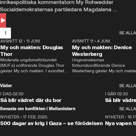
inrikespolitiska kommentatorn My Rohwedder 
Socialdemokraternas partiledare Magdalena 
Andersson till svars.
1
SE ALLA
AVSNITT 12
•
11 JUNI
26:27
AVSNITT 11
•
4 JUNI
2
My och makten: Douglas
My och makten: Denice
Thor
Westerberg
Moderata ungdomsförbundet 
Ungsvenskarnas 
(MUF:s) ordförande Douglas Thor 
förbundsordförande Denice 
gästar My och makten. I avsnittet 
Westerberg gästar My och makten.
diskuteras tonårsutvisningarna och 
avsnittet diskuteras migrationsfrå
hur Moderaterna ska locka väljare till 
och hur SD ska locka kvinnliga 
Väder
SE ALLA
valet i höst. 
väljare. 
I DAG 02:30
1:06
I GÅR 02:30
Så blir vädret där du bor
Så blir vädr
Senaste om konflikten i Mellanöstern
SE ALLA
NYHETER
•
17 FEB. 2025
0:45
NYHETER
•
16 F
500 dagar av krig i Gaza – se förödelsen
Nya vapen ti