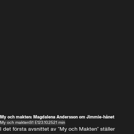
My och makten: Magdalena Andersson om Jimmie-hånet
My och makten
S1 E1
23.10.25
21 min
I det första avsnittet av ”My och Makten” ställer 