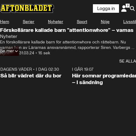
Logga in
Hem
Serier
Nyheter
Sport
Nöje
Livsstil
Förskollärare kallade barn "attentionwhore" – varnas
Nyheter
En förskollärare kallade barn för attentionwhore och råttebarn. Nu 
varnas hon av Lärarnas ansvarsnämnd, rapporterar Siren. Varbergs 
Se mer
kommun har sedan tidigare avskedat förskolläraren.
Nyheter
•
31.03.24
•
16 sek
SE ALLA
DAGENS VÄDER
•
I DAG 02:30
1:06
I GÅR 19:07
Så blir vädret där du bor
Här somnar programleda
– i sändning