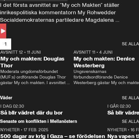
I det första avsnittet av ”My och Makten” ställer 
inrikespolitiska kommentatorn My Rohwedder 
Socialdemokraternas partiledare Magdalena 
Andersson till svars.
1
SE ALLA
AVSNITT 12
•
11 JUNI
26:27
AVSNITT 11
•
4 JUNI
2
My och makten: Douglas
My och makten: Denice
Thor
Westerberg
Moderata ungdomsförbundet 
Ungsvenskarnas 
(MUF:s) ordförande Douglas Thor 
förbundsordförande Denice 
gästar My och makten. I avsnittet 
Westerberg gästar My och makten.
diskuteras tonårsutvisningarna och 
avsnittet diskuteras migrationsfrå
hur Moderaterna ska locka väljare till 
och hur SD ska locka kvinnliga 
Väder
SE ALLA
valet i höst. 
väljare. 
I DAG 02:30
1:06
I GÅR 02:30
Så blir vädret där du bor
Så blir vädr
Senaste om konflikten i Mellanöstern
SE ALLA
NYHETER
•
17 FEB. 2025
0:45
NYHETER
•
16 F
500 dagar av krig i Gaza – se förödelsen
Nya vapen ti