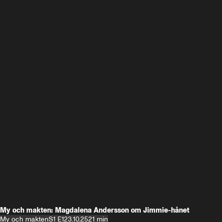
My och makten: Magdalena Andersson om Jimmie-hånet
My och makten
S1 E1
23.10.25
21 min