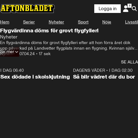
Logga in
Hem
Serier
Nyheter
Sport
Nöje
Livsstil
Flygvärdinna döms för grovt flygfylleri
Nyheter
En flygvärdinna döms för grovt flygfylleri efter att hon förra året dök 
upp påverkad på Landvetter flygplats innan en flygning. Kvinnan själv 
Se mer
säger att hon inte kände sig påverkad men att hon druckit några glas 
Nyheter
•
07.04.24
•
17 sek
vin kvällen innan flygningen.
SE ALLA
I DAG 06:40
0:47
DAGENS VÄDER
•
I DAG 02:30
Sex dödade i skolskjutning
Så blir vädret där du bor