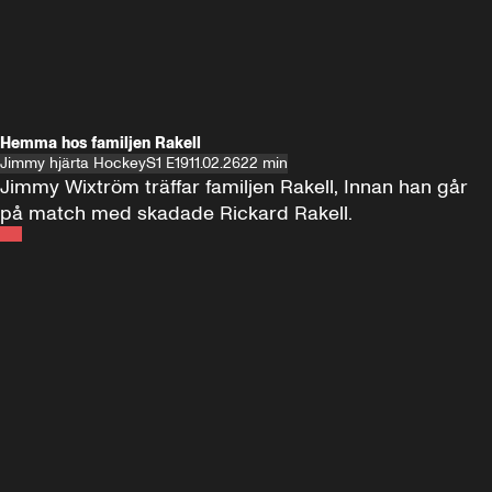
Hemma hos familjen Rakell
Jimmy hjärta Hockey
S1 E19
11.02.26
22 min
Jimmy Wixtröm träffar familjen Rakell, Innan han går 
på match med skadade Rickard Rakell.
Andra sidan
FOTBOLL
•
17 JUNI 2024
12:58
FOTBOLL
•
19 
Träffar Emil Forsberg i New York
Hemma hos A
Florida
60 minuter ⚽️⚽️⚽️
SE ALLA
18 JUNI
1:00:38
17 JUNI
Plus
Plus
60 minuter – bara om AIK
60 minuter