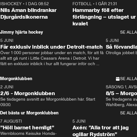
ISHOCKEY
•
I DAG 08:52
1:08
FOTBOLL
•
I GÅR 21:31
Nils Åman blindrankar
Hammarby föll efter
Djurgårdsikonerna
förlängning – utslaget ur
kvalet
Jimmy hjärta hockey
SE ALLA
5 JUNI
11:14
5 JUNI
Får exklusiv inblick under Detroit-match
Så förvandl
Över 1 000 personer jobbar under en match, för att få 
Otroliga jobbet
allt att gå runt i Little Ceasars Arena i Detroit. Vi har 
fått en exklusiv inblick i hur allt fungerar inför och 
under match i världens bästa hockeyliga
Morgonklubben
SE ALLA
2 JUNI
SÄSONG 1, AVSN
2/6 - Morgonklubben
8/5 – Morg
Se tisdagens avsnitt av Morgonklubben här. Start 
Se fredagens av
09.00. 
Det bästa ur Morgonklubben
SE ALLA
7 AUGUSTI
1:14
5 JUNI
”Höll barnet hemligt”
Axén: ”Alla tror att jag
Wernblooms Keisuke Honda-
ogillar Rydström”