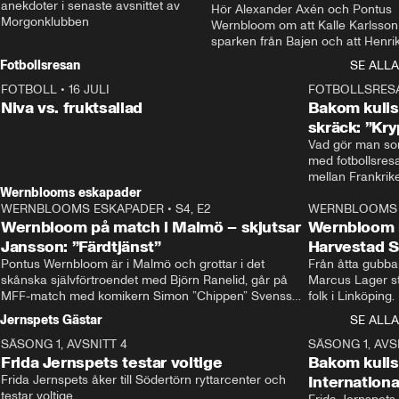
anekdoter i senaste avsnittet av 
Hör Alexander Axén och Pontus 
Morgonklubben
Wernbloom om att Kalle Karlsson 
sparken från Bajen och att Henrik
Rydström tar över
Fotbollsresan
SE ALLA
FOTBOLL
•
16 JULI
0:44
FOTBOLLSRES
Niva vs. fruktsallad
Bakom kulis
skräck: ”Kry
Vad gör man som
med fotbollsres
Wernblooms eskapader
WERNBLOOMS ESKAPADER
•
S4, E2
38:23
WERNBLOOMS 
Wernbloom på match i Malmö – skjutsar
Wernbloom 
Jansson: ”Färdtjänst”
Harvestad 
Pontus Wernbloom är i Malmö och grottar i det 
Från åtta gubbar 
skånska självförtroendet med Björn Ranelid, går på 
Marcus Lager sta
MFF-match med komikern Simon ”Chippen” Svensson 
folk i Linköping
och hjälper skadade stjärnbacken Pontus Jansson 
och Wernbloom kl
Jernspets Gästar
SE ALLA
hem. 
SÄSONG 1, AVSNITT 4
13:37
SÄSONG 1, AVS
Frida Jernspets testar voltige
Bakom kuli
Frida Jernspets åker till Södertörn ryttarcenter och 
Internation
testar voltige