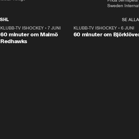
Frida Jernspets 
Sweden Interna
SHL
SE ALLA
KLUBB-TV ISHOCKEY
•
7 JUNI
1:02:53
KLUBB-TV ISHOCKEY
•
6 JUNI
1:0
Plus
60 minuter om Malmö
60 minuter om Björklöve
Redhawks