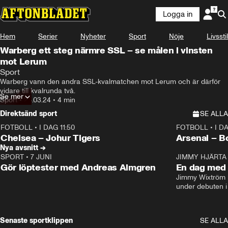
Logga in
Hem
Serier
Nyheter
Sport
Nöje
Livsstil
Warberg ett steg närmre SSL – se målen i vinsten
mot Lerum
Sport
Warberg vann den andra SSL-kvalmatchen mot Lerum och är därför 
vidare till kvalrunda två.
Se mer
Sport
•
28.03.24
•
4 min
Direktsänd sport
SE ALLA
FOTBOLL
•
I DAG 11:50
FOTBOLL
•
I D
Plus
Plus
Chelsea – Johur Tigers
Arsenal – B
Nya avsnitt →
SPORT
•
7 JUNI
16:36
JIMMY HJÄRTA
Gör löptester med Andreas Almgren
En dag med 
Jimmy Wixtröm 
under debuten i
Senaste sportklippen
SE ALLA