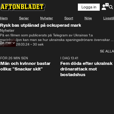
Logga in
Hem
Serier
Nyheter
Sport
Nöje
Livsstil
Rysk bas utplånad på ockuperad mark
Nyheter
På en filmen som publicerats på Telegram av Ukrainas 1:a 
marinbataljon kan man se hur ukrainska spaningsdrönare övervakar 
Se mer
ett hus som påstås ligga i den ockuperade östra delen av Cherson-
Nyheter
•
28.03.24
•
30 sek
regionen och hur sedan byggnaden totalt utplånas i en attack.
SE ALLA
FÖR 26 MIN SEN
1:11
I DAG 13:41
Män och kvinnor bastar
Fem döda efter ukrainsk
olika: "Snackar skit"
drönarattack mot
bostadshus