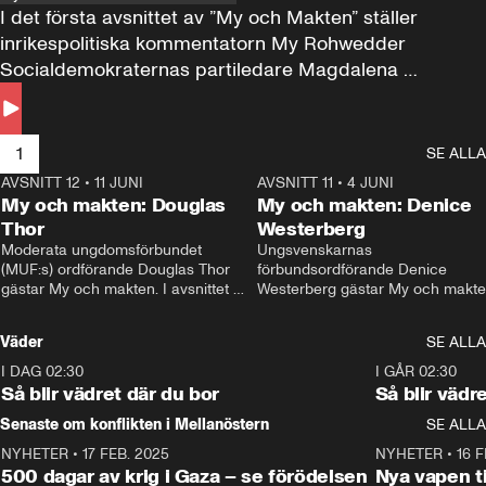
I det första avsnittet av ”My och Makten” ställer 
inrikespolitiska kommentatorn My Rohwedder 
Socialdemokraternas partiledare Magdalena 
Andersson till svars.
1
SE ALLA
AVSNITT 12
•
11 JUNI
26:27
AVSNITT 11
•
4 JUNI
2
My och makten: Douglas
My och makten: Denice
Thor
Westerberg
Moderata ungdomsförbundet 
Ungsvenskarnas 
(MUF:s) ordförande Douglas Thor 
förbundsordförande Denice 
gästar My och makten. I avsnittet 
Westerberg gästar My och makten.
diskuteras tonårsutvisningarna och 
avsnittet diskuteras migrationsfrå
hur Moderaterna ska locka väljare till 
och hur SD ska locka kvinnliga 
Väder
SE ALLA
valet i höst. 
väljare. 
I DAG 02:30
1:06
I GÅR 02:30
Så blir vädret där du bor
Så blir vädr
Senaste om konflikten i Mellanöstern
SE ALLA
NYHETER
•
17 FEB. 2025
0:45
NYHETER
•
16 F
500 dagar av krig i Gaza – se förödelsen
Nya vapen ti