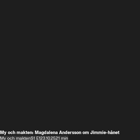
My och makten: Magdalena Andersson om Jimmie-hånet
My och makten
S1 E1
23.10.25
21 min