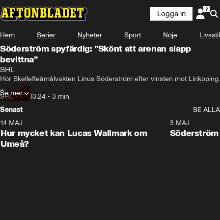
Logga in
Hem
Serier
Nyheter
Sport
Nöje
Livsstil
Söderström spyfärdig: ”Skönt att arenan slapp
bevittna”
SHL
Hör Skellefteåmålvakten Linus Söderström efter vinsten mot Linköping.

Se mer
Men kvällen kunde fått en oväntad vändning.
SHL
•
28.03.24
•
3 min
Senast
SE ALLA
14 MAJ
1:18
3 MAJ
Plus
Hur mycket kan Lucas Wallmark om
Söderström
Umeå?