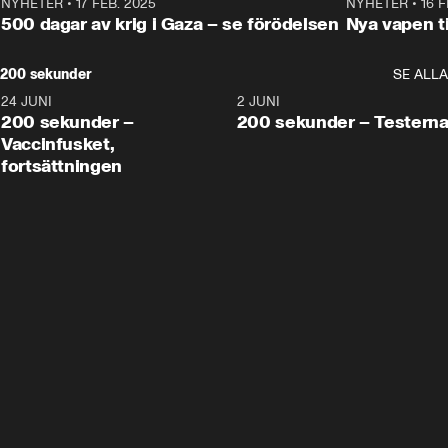
NYHETER
•
17 FEB. 2025
0:45
NYHETER
•
16 F
500 dagar av krig i Gaza – se förödelsen
Nya vapen ti
200 sekunder
SE ALLA
24 JUNI
5:00
2 JUNI
200 sekunder –
200 sekunder – Testern
Vaccinfusket,
fortsättningen