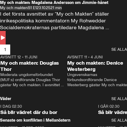
My och makten: Magdalena Andersson om Jimmie-hånet
My och makten
S1 E1
23.10.25
21 min
I det första avsnittet av ”My och Makten” ställer 
inrikespolitiska kommentatorn My Rohwedder 
Socialdemokraternas partiledare Magdalena 
Andersson till svars.
1
SE ALLA
AVSNITT 12
•
11 JUNI
26:27
AVSNITT 11
•
4 JUNI
2
My och makten: Douglas
My och makten: Denice
Thor
Westerberg
Moderata ungdomsförbundet 
Ungsvenskarnas 
(MUF:s) ordförande Douglas Thor 
förbundsordförande Denice 
gästar My och makten. I avsnittet 
Westerberg gästar My och makten.
diskuteras tonårsutvisningarna och 
avsnittet diskuteras migrationsfrå
hur Moderaterna ska locka väljare till 
och hur SD ska locka kvinnliga 
Väder
SE ALLA
valet i höst. 
väljare. 
I DAG 02:30
1:06
I GÅR 02:30
Så blir vädret där du bor
Så blir vädr
Senaste om konflikten i Mellanöstern
SE ALLA