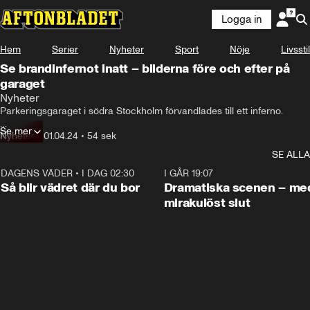
Logga in
Hem
Serier
Nyheter
Sport
Nöje
Livsstil
Se brandinfernot inatt – bilderna före och efter på
garaget
Nyheter
Parkeringsgaraget i södra Stockholm förvandlades till ett inferno.

Se mer
Brandbilar från hela Stockholm ryckte ut för att bekämpa branden och 
Nyheter
•
01.04.24
•
54 sek
över 60 bilar har skadats.
SE ALLA
DAGENS VÄDER
•
I DAG 02:30
1:06
I GÅR 19:07
Så blir vädret där du bor
Dramatiska scenen – me
mirakulöst slut