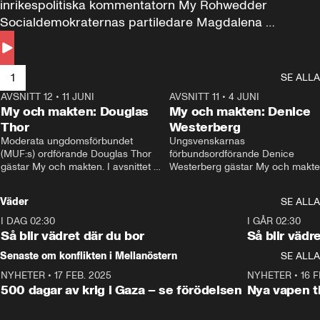
inrikespolitiska kommentatorn My Rohwedder 
Socialdemokraternas partiledare Magdalena 
Andersson till svars.
1
SE ALLA
AVSNITT 12
•
11 JUNI
26:27
AVSNITT 11
•
4 JUNI
2
My och makten: Douglas
My och makten: Denice
Thor
Westerberg
Moderata ungdomsförbundet 
Ungsvenskarnas 
(MUF:s) ordförande Douglas Thor 
förbundsordförande Denice 
gästar My och makten. I avsnittet 
Westerberg gästar My och makten.
diskuteras tonårsutvisningarna och 
avsnittet diskuteras migrationsfrå
hur Moderaterna ska locka väljare till 
och hur SD ska locka kvinnliga 
Väder
SE ALLA
valet i höst. 
väljare. 
I DAG 02:30
1:06
I GÅR 02:30
Så blir vädret där du bor
Så blir vädr
Senaste om konflikten i Mellanöstern
SE ALLA
NYHETER
•
17 FEB. 2025
0:45
NYHETER
•
16 F
500 dagar av krig i Gaza – se förödelsen
Nya vapen ti