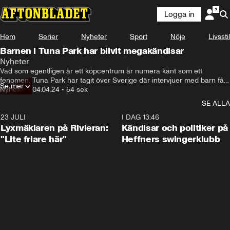
Logga in
Hem
Serier
Nyheter
Sport
Nöje
Livsstil
Barnen i Tuna Park har blivit megakändisar
Nyheter
Vad som egentligen är ett köpcentrum är numera känt som ett 
fenomen. Tuna Park har tagit över Sverige där intervjuer med barn får 
Se mer
miljontals visningar på Tiktok. Se och läs mer på aftonbladet.se
Nyheter
•
04.04.24
•
54 sek
SE ALLA
23 JULI
2:02
I DAG 13:46
Lyxmäklaren på Rivieran:
Kändisar och politiker på
"Lite friare här"
Heffners swingerklubb