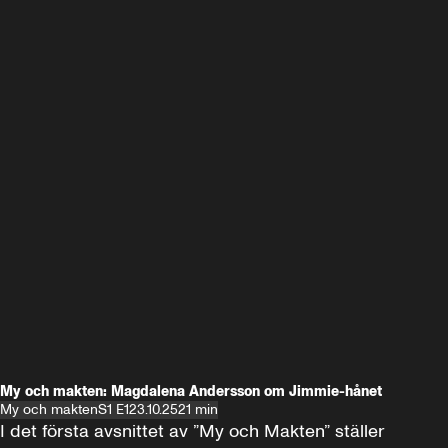
My och makten: Magdalena Andersson om Jimmie-hånet
My och makten
S1 E1
23.10.25
21 min
I det första avsnittet av ”My och Makten” ställer 