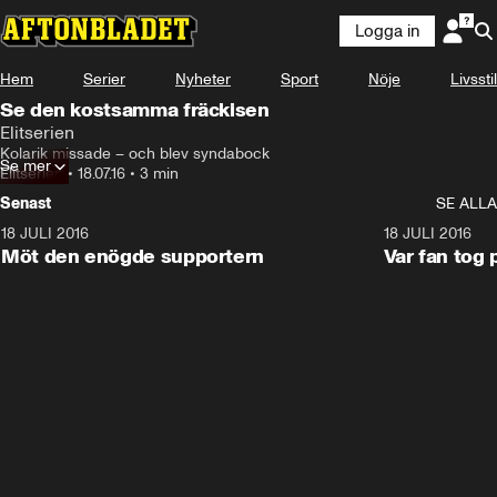
Logga in
Hem
Serier
Nyheter
Sport
Nöje
Livsstil
Se den kostsamma fräckisen
Elitserien
Kolarik missade – och blev syndabock
Se mer
Elitserien
•
18.07.16
•
3 min
Senast
SE ALLA
18 JULI 2016
2:52
18 JULI 2016
Möt den enögde supportern
Var fan tog