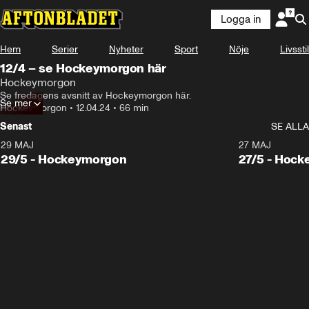
Logga in
Hem
Serier
Nyheter
Sport
Nöje
Livsstil
12/4 – se Hockeymorgon här
Hockeymorgon
Se fredagens avsnitt av Hockeymorgon här.
Se mer
Hockeymorgon
•
12.04.24
•
66 min
Senast
SE ALLA
29 MAJ
27 MAJ
29/5 - Hockeymorgon
27/5 - Hoc