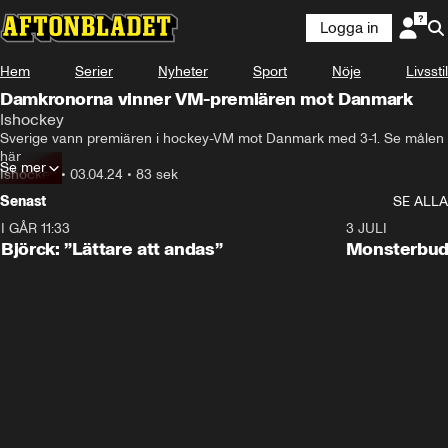
Logga in
Hem
Serier
Nyheter
Sport
Nöje
Livsstil
Damkronorna vinner VM-premiären mot Danmark
Ishockey
Sverige vann premiären i hockey-VM mot Danmark med 3-1. Se målen 
här
Se mer
Ishockey
•
03.04.24
•
83 sek
Senast
SE ALLA
I GÅR 11:33
2:08
3 JULI
Björck: ”Lättare att andas”
Monsterbud 