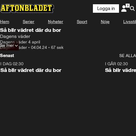
Logga in
Hem
Serier
Nyheter
Sport
Nöje
Livsstil
Så blir vädret där du bor
Dagens väder
Dagens väder 4 april
Se mer
Dagens väder
•
04.04.24
•
67 sek
Senast
SE ALLA
I DAG 02:30
1:06
I GÅR 02:30
Så blir vädret där du bor
Så blir vädr