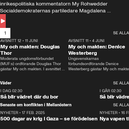
inrikespolitiska kommentatorn My Rohwedder 
Socialdemokraternas partiledare Magdalena 
Andersson till svars.
1
SE ALLA
AVSNITT 12
•
11 JUNI
26:27
AVSNITT 11
•
4 JUNI
2
My och makten: Douglas
My och makten: Denice
Thor
Westerberg
Moderata ungdomsförbundet 
Ungsvenskarnas 
(MUF:s) ordförande Douglas Thor 
förbundsordförande Denice 
gästar My och makten. I avsnittet 
Westerberg gästar My och makten.
diskuteras tonårsutvisningarna och 
avsnittet diskuteras migrationsfrå
hur Moderaterna ska locka väljare till 
och hur SD ska locka kvinnliga 
Väder
SE ALLA
valet i höst. 
väljare. 
I DAG 02:30
1:06
I GÅR 02:30
Så blir vädret där du bor
Så blir vädr
Senaste om konflikten i Mellanöstern
SE ALLA
NYHETER
•
17 FEB. 2025
0:45
NYHETER
•
16 F
500 dagar av krig i Gaza – se förödelsen
Nya vapen ti