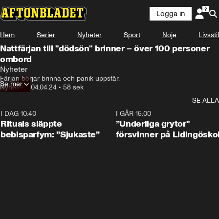
Logga in
Hem
Serier
Nyheter
Sport
Nöje
Livsstil
Nattfärjan till "dödsön" brinner – över 100 personer
ombord
Nyheter
Färjan börjar brinna och panik uppstår.
Se mer
Nyheter
•
04.04.24
•
58 sek
SE ALLA
I DAG 10:40
1:01
I GÅR 15:00
Rituals släppte
”Underliga grytor"
bebisparfym: ”Sjukaste”
försvinner på Lidingösko