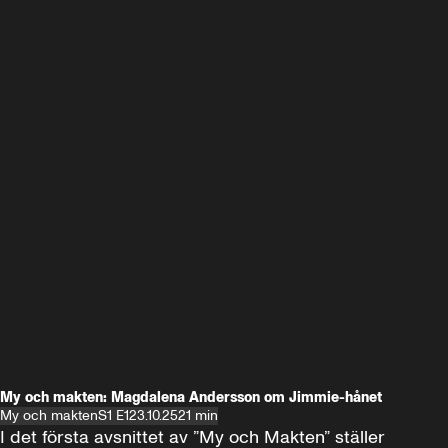
My och makten: Magdalena Andersson om Jimmie-hånet
My och makten
S1 E1
23.10.25
21 min
I det första avsnittet av ”My och Makten” ställer 