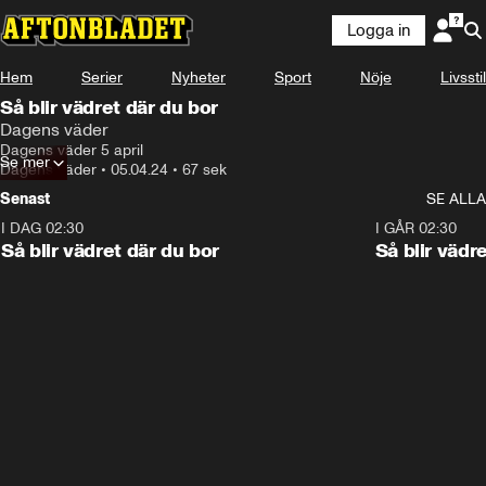
Logga in
Hem
Serier
Nyheter
Sport
Nöje
Livsstil
Så blir vädret där du bor
Dagens väder
Dagens väder 5 april
Se mer
Dagens väder
•
05.04.24
•
67 sek
Senast
SE ALLA
I DAG 02:30
1:06
I GÅR 02:30
Så blir vädret där du bor
Så blir vädr