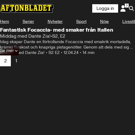
Logga in
Hem
Serier
Nyheter
Sport
Nöje
Livsstil
Fantastisk Focaccia- med smaker från Italien
Middag med Dante Zia!
•
S2, E2
Idag skapar Dante en förtrollande Focaccia med smakrik mortadella, 
krämig färskost och knapriga pistagenötter. Genom att dela med sig av 
Se mer
sina hemligheter och passion för matlagning inspirerar han tittarna att 
Middag med Dante Zia!
•
S2 E2
•
12.04.24
•
14 min
utforska nya smakupplevelser och njuta av enkelheten i italiensk 
2
1
matkultur.