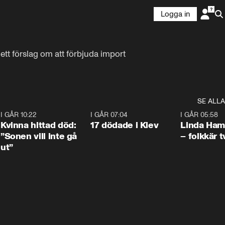
Logga in
ett förslag om att förbjuda import 
SE ALLA
7
I GÅR 10:22
1:12
I GÅR 07:04
0:43
I GÅR 05:58
Kvinna hittad död:
17 dödade i Kiev
Linda Ham
”Sonen vill inte gå
– folkkär t
ut”