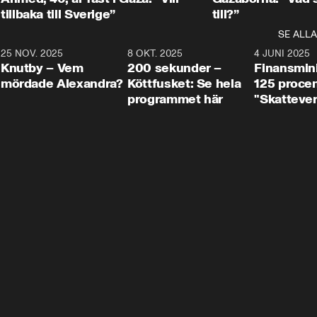
tillbaka till Sverige”
till?”
SE ALLA
3
25 NOV. 2025
31:05
8 OKT. 2025
4:29
4 JUNI 2025
Knutby – Vem
200 sekunder –
Finansmin
mördade Alexandra?
Köttfusket: Se hela
125 procent
programmet här
"Skattever
viktig uppg