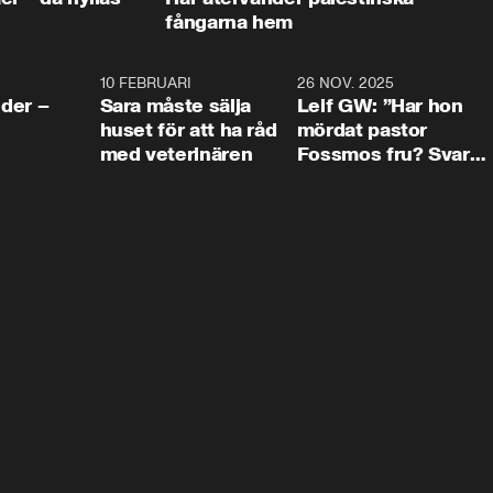
fångarna hem
4:24
10 FEBRUARI
4:13
26 NOV. 2025
8:1
der –
Sara måste sälja
Leif GW: ”Har hon
huset för att ha råd
mördat pastor
med veterinären
Fossmos fru? Svar
nej.”