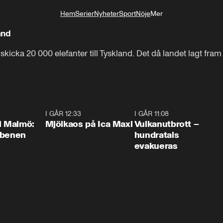
Hem
Serier
Nyheter
Sport
Nöje
Mer
Livsstil
and
icka 20 000 elefanter till Tyskland. Det då landet lagt fram 
1:10
I GÅR 12:33
0:24
I GÅR 11:08
0:2
i Malmö:
Mjölkaos på Ica Maxi
Vulkanutbrott –
 benen
hundratals
evakueras