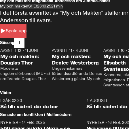
My och makten: Magdalena Andersson om Jimmie-hånet
My och makten
S1 E1
23.10.25
21 min
I det första avsnittet av ”My och Makten” ställe
Andersson till svars.
Spela upp
1
Säsong
AVSNITT 12
•
11 JUNI
26:27
AVSNITT 11
•
4 JUNI
23:40
AVSNITT 10
•
My och makten:
My och makten:
My och ma
Douglas Thor
Denice Westerberg
Elisabeth
Moderata 
Ungsvenskarnas 
Svantess
ungdomsförbundet (MUF:s) 
förbundsordförande Denice 
Kvinnorna, ek
ordförande Douglas Thor 
Westerberg gästar My och 
migrationen. E
gästar My och makten. I 
makten. I avsnittet 
Svantesson stäl
avsnittet diskuteras 
diskuteras migrationsfrågan 
när finansmini
Väder
tonårsutvisningarna och hur 
och hur SD ska locka 
Moderaterna ska locka 
kvinnliga väljare. 
I GÅR 02:30
1:06
4 AUGUSTI
väljare till valet i höst. 
Så blir vädret där du bor
Så blir vädret där
Senaste om konflikten i Mellanöstern
NYHETER
•
17 FEB. 2025
0:45
NYHETER
•
16 FEB. 20
500 dagar av krig i Gaza – se
Nya vapen till Isr