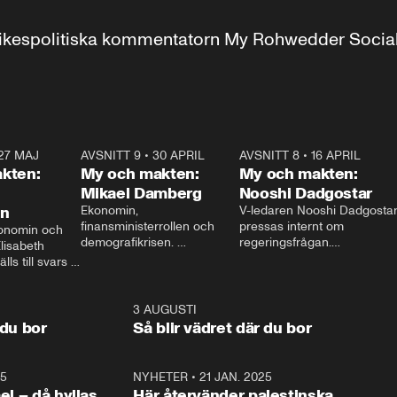
r inrikespolitiska kommentatorn My Rohwedder Soci
27 MAJ
3:51
AVSNITT 9
•
30 APRIL
24:00
AVSNITT 8
•
16 APRIL
25:1
kten:
My och makten:
My och makten:
Mikael Damberg
Nooshi Dadgostar
on
Ekonomin, 
V-ledaren Nooshi Dadgostar
finansministerrollen och 
pressas internt om 
onomin och 
demografikrisen. 
regeringsfrågan.

lisabeth 
Oppositionen ställs till svars 
I Aftonbladets 
ls till svars 
när Socialdemokraternas 
partiledarutfrågning ”My 
stern gästar 
Mikael Damberg gästar My 
och Makten” sätter hon ner 
My och Makten. 
och Makten. 
foten mot kritikerna:

1:06
3 AUGUSTI
1:0
– Vi ställer upp i val. Ska vi 
 du bor
Så blir vädret där du bor
vara med så sitter vi förstås 
25
1:22
NYHETER
•
21 JAN. 2025
0:5
ael – då hyllas
Här återvänder palestinska