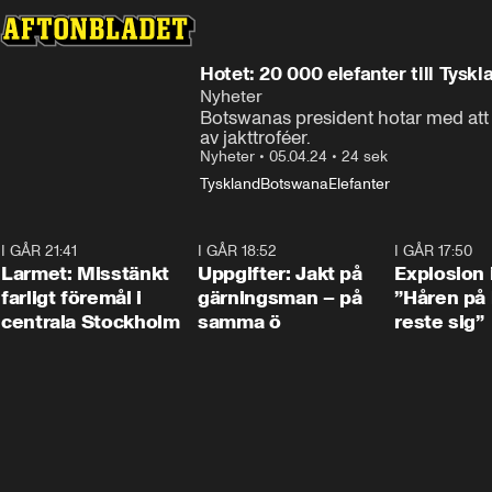
Hotet: 20 000 elefanter till Tyskl
Nyheter
Botswanas president hotar med att sk
av jakttroféer.
Nyheter
•
05.04.24
•
24 sek
Tyskland
Botswana
Elefanter
I GÅR 21:41
0:35
I GÅR 18:52
0:33
I GÅR 17:50
Larmet: Misstänkt
Uppgifter: Jakt på
Explosion 
farligt föremål i
gärningsman – på
”Håren på
centrala Stockholm
samma ö
reste sig”