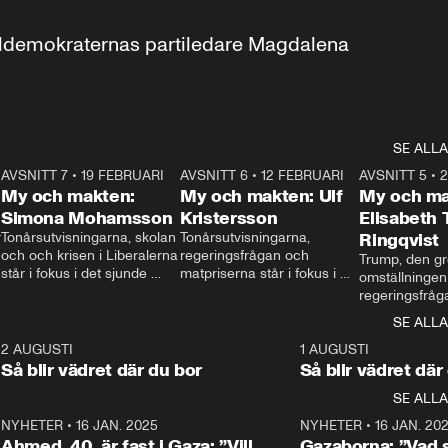
aldemokraternas partiledare Magdalena 
SE ALLA
7
AVSNITT 7
•
19 FEBRUARI
24:30
AVSNITT 6
•
12 FEBRUARI
27:30
AVSNITT 5
•
My och makten:
My och makten: Ulf
My och ma
Simona Mohamsson
Kristersson
Elisabeth
 
Tonårsutvisningarna, skolan 
Tonårsutvisningarna, 
Ringqvist
och och krisen i Liberalerna 
regeringsfrågan och 
Trump, den gr
står i fokus i det sjunde 
matpriserna står i fokus i 
omställningen
avsnittet av ”My och 
det sjätte avsnittet av ”My 
regeringsfråga
makten”. Se när 
och makten”. Se när 
centrum i det 
SE ALLA
Aftonbladets inrikespolitiska 
Aftonbladets inrikespolitiska 
avsnittet av ”
kommentator My 
kommentator My 
6
2 AUGUSTI
1:06
1 AUGUSTI
Makten”. Se nä
Rohwedder ställer 
Rohwedder ställer 
Så blir vädret där du bor
Så blir vädret där
Aftonbladets in
utbildnings- och 
statsminister Ulf Kristersson 
kommentator 
SE ALLA
integrationsminister Simona 
till svars.
Rohwedder stäl
Mohamsson till svars.
Centerpartiets
2
NYHETER
•
16 JAN. 2025
1:01
NYHETER
•
16 JAN. 20
Thand Ring till
Ahmed, 40, är fast i Gaza: ”Vill
Gazaborna: ”Vad s