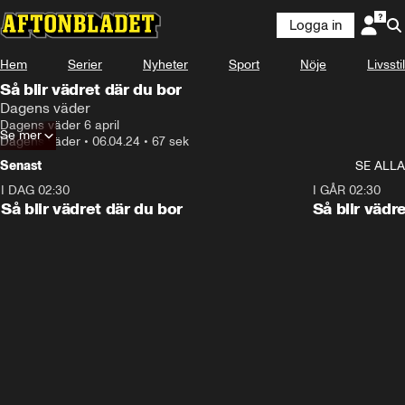
Logga in
Hem
Serier
Nyheter
Sport
Nöje
Livsstil
Så blir vädret där du bor
Dagens väder
Dagens väder 6 april
Se mer
Dagens väder
•
06.04.24
•
67 sek
Senast
SE ALLA
I DAG 02:30
1:06
I GÅR 02:30
Så blir vädret där du bor
Så blir vädr