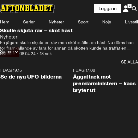
Logga in
Hem
Serier
Nyheter
Sport
Nöje
Livsstil
Skulle skjuta räv – sköt häst
Nyheter
En jägare skulle skjuta en räv men sköt istället en häst. Nu döms han 
för framkallande av fara för annan då skotten kunde ha träffat en 
Se mer
kvinna som befann sig bakom hästhagen.
Nyheter
•
08.04.24
•
18 sek
SE ALLA
I DAG 19:15
0:36
I DAG 17:08
Se de nya UFO-bilderna
Äggattack mot
premiärministern – kaos
bryter ut