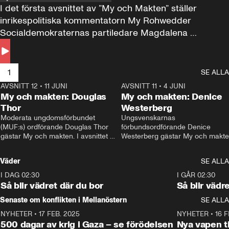
I det första avsnittet av ”My och Makten” ställer 
inrikespolitiska kommentatorn My Rohwedder 
Socialdemokraternas partiledare Magdalena 
Andersson till svars.
1
SE ALLA
AVSNITT 12
•
11 JUNI
26:27
AVSNITT 11
•
4 JUNI
2
My och makten: Douglas
My och makten: Denice
Thor
Westerberg
Moderata ungdomsförbundet 
Ungsvenskarnas 
(MUF:s) ordförande Douglas Thor 
förbundsordförande Denice 
gästar My och makten. I avsnittet 
Westerberg gästar My och makten.
diskuteras tonårsutvisningarna och 
avsnittet diskuteras migrationsfrå
hur Moderaterna ska locka väljare till 
och hur SD ska locka kvinnliga 
Väder
SE ALLA
valet i höst. 
väljare. 
I DAG 02:30
1:06
I GÅR 02:30
Så blir vädret där du bor
Så blir vädr
Senaste om konflikten i Mellanöstern
SE ALLA
NYHETER
•
17 FEB. 2025
0:45
NYHETER
•
16 F
500 dagar av krig i Gaza – se förödelsen
Nya vapen ti