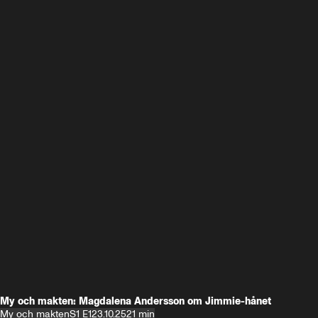
My och makten: Magdalena Andersson om Jimmie-hånet
My och makten
S1 E1
23.10.25
21 min