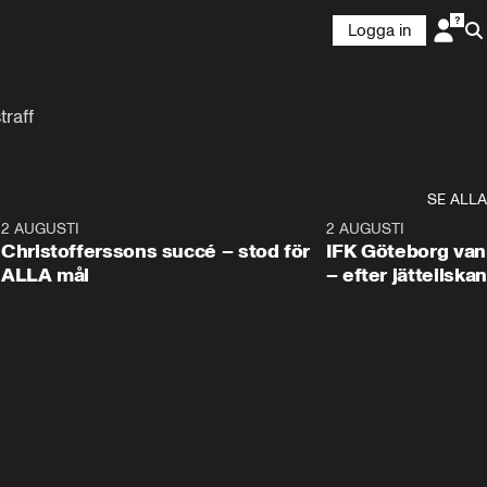
Logga in
traff
SE ALLA
8
2 AUGUSTI
2:55
2 AUGUSTI
Christofferssons succé – stod för
IFK Göteborg van
ALLA mål
– efter jätteilskan