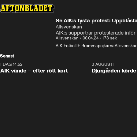
Se AIK:s tysta protest: Uppblås
Allsvenskan
AIK:s supportrar protesterade inför
Allsvenskan
•
06.04.24
•
178 sek
AIK Fotboll
IF Brommapojkarna
Allsvenskan 
Senast
I DAG 14:52
2:31
3 AUGUSTI
AIK vände – efter rött kort
Djurgården körde