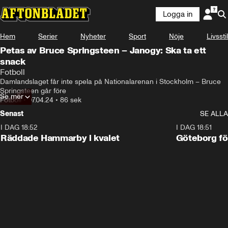
Logga in
Hem
Serier
Nyheter
Sport
Nöje
Livsstil
Petas av Bruce Springsteen – Janogy: Ska ta ett
snack
Fotboll
Damlandslaget får inte spela på Nationalarenan i Stockholm – Bruce 
Springsteen går före
Se mer
Fotboll
•
07.04.24
•
86 sek
Senast
SE ALLA
I DAG 18:52
2:17
I DAG 18:51
Räddade Hammarby i kvalet
Göteborg för