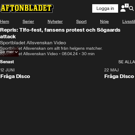
Logga in
Hem
Serier
Nyheter
Sport
Nöje
Livsstil
Repris: Tifo-fest, fansens protest och Sögaards
attack
Sportbladet Allsvenskan Video
Sportbladet Allsvenskan om allt från helgens matcher.
Se mer
Sportbladet Allsvenskan Video
•
08.04.24
•
30 min
Senast
SE ALLA
12 JUNI
22 MAJ
Fråga Disco
Fråga Disco