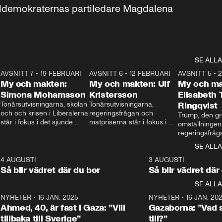
aldemokraternas partiledare Magdalena 
SE ALLA
7
AVSNITT 7
•
19 FEBRUARI
24:30
AVSNITT 6
•
12 FEBRUARI
27:30
AVSNITT 5
•
My och makten:
My och makten: Ulf
My och ma
Simona Mohamsson
Kristersson
Elisabeth
 
Tonårsutvisningarna, skolan 
Tonårsutvisningarna, 
Ringqvist
och och krisen i Liberalerna 
regeringsfrågan och 
Trump, den gr
står i fokus i det sjunde 
matpriserna står i fokus i 
omställningen
avsnittet av ”My och 
det sjätte avsnittet av ”My 
regeringsfråga
makten”. Se när 
och makten”. Se när 
centrum i det 
SE ALLA
Aftonbladets inrikespolitiska 
Aftonbladets inrikespolitiska 
avsnittet av ”
kommentator My 
kommentator My 
6
4 AUGUSTI
1:06
3 AUGUSTI
Makten”. Se nä
Rohwedder ställer 
Rohwedder ställer 
Så blir vädret där du bor
Så blir vädret där
Aftonbladets in
utbildnings- och 
statsminister Ulf Kristersson 
kommentator 
SE ALLA
integrationsminister Simona 
till svars.
Rohwedder stäl
Mohamsson till svars.
Centerpartiets
2
NYHETER
•
16 JAN. 2025
1:01
NYHETER
•
16 JAN. 20
Thand Ring till
Ahmed, 40, är fast i Gaza: ”Vill
Gazaborna: ”Vad s
tillbaka till Sverige”
till?”