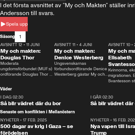
I det första avsnittet av ”My och Makten” ställe
Andersson till svars.
Spela upp
1
Säsong
AVSNITT 12
•
11 JUNI
26:27
AVSNITT 11
•
4 JUNI
23:40
AVSNITT 10
•
My och makten:
My och makten:
My och ma
Douglas Thor
Denice Westerberg
Elisabeth
Moderata 
Ungsvenskarnas 
Svantess
ungdomsförbundet (MUF:s) 
förbundsordförande Denice 
Kvinnorna, ek
ordförande Douglas Thor 
Westerberg gästar My och 
migrationen. E
gästar My och makten. I 
makten. I avsnittet 
Svantesson stäl
avsnittet diskuteras 
diskuteras migrationsfrågan 
när finansmini
Väder
tonårsutvisningarna och hur 
och hur SD ska locka 
Moderaterna ska locka 
kvinnliga väljare. 
I DAG 02:30
1:06
I GÅR 02:30
väljare till valet i höst. 
Så blir vädret där du bor
Så blir vädret där
Senaste om konflikten i Mellanöstern
NYHETER
•
17 FEB. 2025
0:45
NYHETER
•
16 FEB. 20
500 dagar av krig i Gaza – se
Nya vapen till Isr
förödelsen
Trump