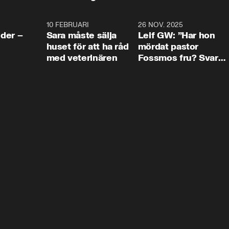
4:24
10 FEBRUARI
4:13
26 NOV. 2025
8:1
der –
Sara måste sälja
Leif GW: ”Har hon
huset för att ha råd
mördat pastor
med veterinären
Fossmos fru? Svar
nej.”