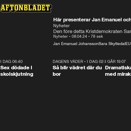
Här presenterar Jan Emanuel och
Nyheter
Den före detta Kristdemokraten Sara
Nyheter
•
08.04.24
•
78 sek
Jan Emanuel Johansson
Sara Skyttedal
EU
I DAG 06:40
0:35
DAGENS VÄDER
•
I DAG 02:30
1:06
I GÅR 19:07
Sex dödade i
Så blir vädret där du
Dramatisk
skolskjutning
bor
med miraku