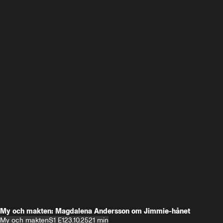
My och makten: Magdalena Andersson om Jimmie-hånet
My och makten
S1 E1
23.10.25
21 min