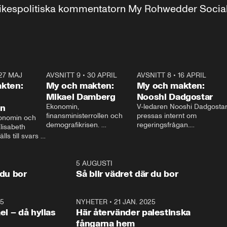
r inrikespolitiska kommentatorn My Rohwedder Soci
27 MAJ
3:51
AVSNITT 9
•
30 APRIL
24:00
AVSNITT 8
•
16 APRIL
25:1
kten:
My och makten:
My och makten:
Mikael Damberg
Nooshi Dadgostar
on
Ekonomin, 
V-ledaren Nooshi Dadgostar
finansministerrollen och 
pressas internt om 
onomin och 
demografikrisen. 
regeringsfrågan.

lisabeth 
Oppositionen ställs till svars 
I Aftonbladets 
ls till svars 
när Socialdemokraternas 
partiledarutfrågning ”My 
stern gästar 
Mikael Damberg gästar My 
och Makten” sätter hon ner 
My och Makten. 
och Makten. 
foten mot kritikerna:

1:06
5 AUGUSTI
1:0
– Vi ställer upp i val. Ska vi 
 du bor
Så blir vädret där du bor
vara med så sitter vi förstås 
25
1:22
NYHETER
•
21 JAN. 2025
0:5
ael – då hyllas
Här återvänder palestinska
fångarna hem