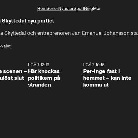
Hem
Serier
Nyheter
Sport
Nöje
Mer
Livsstil
 Skyttedal nya partiet
 Skyttedal och entreprenören Jan Emanuel Johansson startar
-valet
0:42
I GÅR 12:19
0:45
I GÅR 10:16
1:2
a scenen –
Här knockas
Per-Inge fast i
löst slut
politikern på
hemmet – kan inte
stranden
komma ut