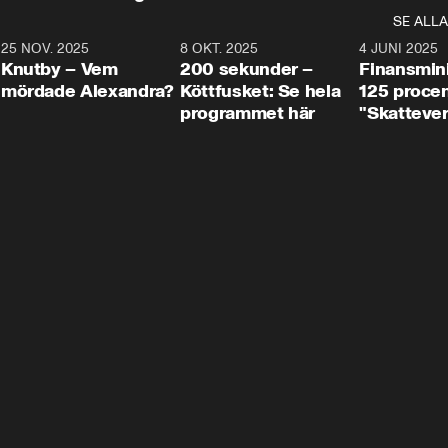
SE ALLA
3
25 NOV. 2025
31:05
8 OKT. 2025
4:29
4 JUNI 2025
Knutby – Vem
200 sekunder –
Finansmin
mördade Alexandra?
Köttfusket: Se hela
125 procent
programmet här
"Skattever
viktig uppg