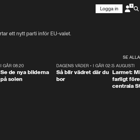
Logga in
 ett nytt parti inför EU-valet.
SE ALLA
6
I GÅR 08:20
0:31
DAGENS VÄDER
•
I GÅR 02:30
1:06
5 AUGUSTI
Se de nya bilderna
Så blir vädret där du
Larmet: M
på solen
bor
farligt för
centrala 