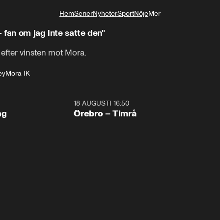
Hem
Serier
Nyheter
Sport
Nöje
Mer
Livsstil
– fan om jag inte satte den"
 efter vinsten mot Mora.
ey
Mora IK
18 AUGUSTI 16:50
Plus
ng
Örebro – Timrå