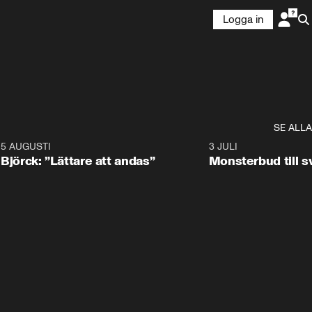
Logga in
SE ALLA
5 AUGUSTI
2:08
3 JULI
Björck: ”Lättare att andas”
Monsterbud till 