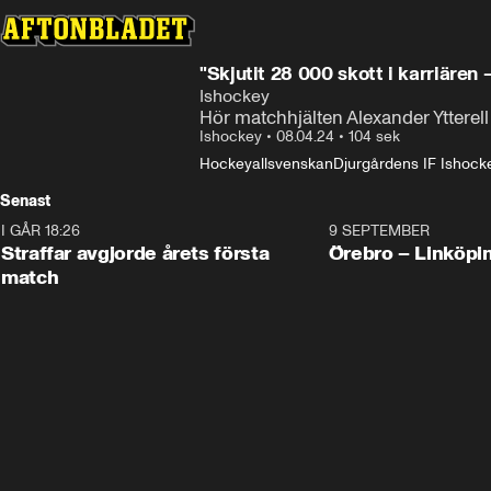
"Skjutit 28 000 skott i karriären 
Ishockey
Hör matchhjälten Alexander Ytterell
Ishockey
•
08.04.24
•
104 sek
Hockeyallsvenskan
Djurgårdens IF Ishock
Senast
I GÅR 18:26
2:19
9 SEPTEMBER
Plus
Straffar avgjorde årets första
Örebro – Linköpi
match