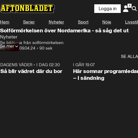
Logga in
Hem
Serier
Nyheter
Sport
Nöje
Livsstil
Solförmörkelsen över Nordamerika - så såg det ut
Nyheter
Se bilderna från solförmörkelsen.
Se mer
Nyheter
•
09.04.24
•
90 sek
SE ALLA
DAGENS VÄDER
•
I DAG 02:30
1:06
I GÅR 19:07
Så blir vädret där du bor
Här somnar programleda
– i sändning