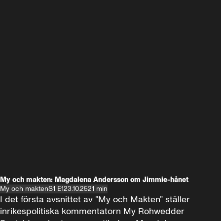
My och makten: Magdalena Andersson om Jimmie-hånet
My och makten
S1 E1
23.10.25
21 min
I det första avsnittet av ”My och Makten” ställer 
inrikespolitiska kommentatorn My Rohwedder 