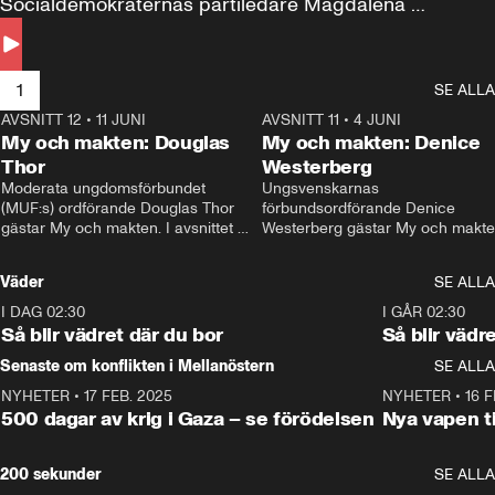
Socialdemokraternas partiledare Magdalena 
Andersson till svars.
1
SE ALLA
AVSNITT 12
•
11 JUNI
26:27
AVSNITT 11
•
4 JUNI
2
My och makten: Douglas
My och makten: Denice
Thor
Westerberg
Moderata ungdomsförbundet 
Ungsvenskarnas 
(MUF:s) ordförande Douglas Thor 
förbundsordförande Denice 
gästar My och makten. I avsnittet 
Westerberg gästar My och makten.
diskuteras tonårsutvisningarna och 
avsnittet diskuteras migrationsfrå
hur Moderaterna ska locka väljare till 
och hur SD ska locka kvinnliga 
Väder
SE ALLA
valet i höst. 
väljare. 
I DAG 02:30
1:06
I GÅR 02:30
Så blir vädret där du bor
Så blir vädr
Senaste om konflikten i Mellanöstern
SE ALLA
NYHETER
•
17 FEB. 2025
0:45
NYHETER
•
16 F
500 dagar av krig i Gaza – se förödelsen
Nya vapen ti
200 sekunder
SE ALLA