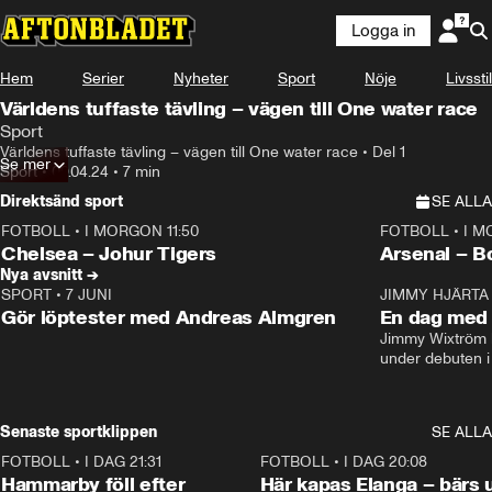
Logga in
Hem
Serier
Nyheter
Sport
Nöje
Livsstil
Världens tuffaste tävling – vägen till One water race
Sport
Världens tuffaste tävling – vägen till One water race • Del 1
Se mer
Sport
•
09.04.24
•
7 min
Direktsänd sport
SE ALLA
FOTBOLL
•
I MORGON 11:50
FOTBOLL
•
I M
Plus
Plus
Chelsea – Johur Tigers
Arsenal – B
Nya avsnitt →
SPORT
•
7 JUNI
16:36
JIMMY HJÄRTA
Gör löptester med Andreas Almgren
En dag med 
Jimmy Wixtröm 
under debuten i
Senaste sportklippen
SE ALLA
FOTBOLL
•
I DAG 21:31
1:28
FOTBOLL
•
I DAG 20:08
Hammarby föll efter
Här kapas Elanga – bärs 