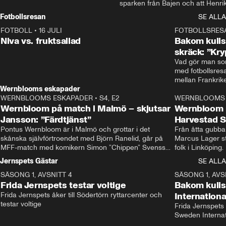
sparken från Bajen och att Henrik
Rydström tar över
Fotbollsresan
SE ALLA
FOTBOLL
•
16 JULI
0:44
FOTBOLLSRES
Niva vs. fruktsallad
Bakom kulis
skräck: ”Kry
Vad gör man som
med fotbollsres
Wernblooms eskapader
WERNBLOOMS ESKAPADER
•
S4, E2
38:23
WERNBLOOMS 
Wernbloom på match i Malmö – skjutsar
Wernbloom 
Jansson: ”Färdtjänst”
Harvestad 
Pontus Wernbloom är i Malmö och grottar i det 
Från åtta gubbar 
skånska självförtroendet med Björn Ranelid, går på 
Marcus Lager sta
MFF-match med komikern Simon ”Chippen” Svensson 
folk i Linköping
och hjälper skadade stjärnbacken Pontus Jansson 
och Wernbloom kl
Jernspets Gästar
SE ALLA
hem. 
SÄSONG 1, AVSNITT 4
13:37
SÄSONG 1, AVS
Frida Jernspets testar voltige
Bakom kuli
Frida Jernspets åker till Södertörn ryttarcenter och 
Internation
testar voltige
Frida Jernspets 
Sweden Interna