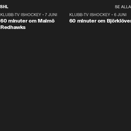
SHL
SE ALLA
KLUBB-TV ISHOCKEY
•
7 JUNI
1:02:53
KLUBB-TV ISHOCKEY
•
6 JUNI
1:0
Plus
60 minuter om Malmö
60 minuter om Björklöve
Redhawks