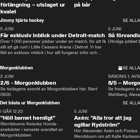
förlängning – utslaget ur
på bår
kvalet
Jimmy hjärta hockey
SE ALLA
5 JUNI
11:14
5 JUNI
Får exklusiv inblick under Detroit-match
Så förvandl
Över 1 000 personer jobbar under en match, för att få 
Otroliga jobbet
allt att gå runt i Little Ceasars Arena i Detroit. Vi har 
fått en exklusiv inblick i hur allt fungerar inför och 
under match i världens bästa hockeyliga
Morgonklubben
SE ALLA
2 JUNI
SÄSONG 1, AVSN
2/6 - Morgonklubben
8/5 – Morg
Se tisdagens avsnitt av Morgonklubben här. Start 
Se fredagens av
09.00. 
Det bästa ur Morgonklubben
SE ALLA
I GÅR 12:20
1:14
5 JUNI
”Höll barnet hemligt”
Axén: ”Alla tror att jag
Wernblooms Keisuke Honda-
ogillar Rydström”
anekdoter i senaste avsnittet av 
Hör Alexander Axén och Pontus 
Morgonklubben
Wernbloom om att Kalle Karlsson 